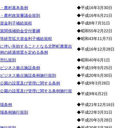
林
・農村基本条例
◆平成16年3月30日
・農村政策審議会規則
◆平成16年6月21日
資金利子補給規程
◆平成8年7月31日
策関係補助金交付要綱
◆昭和55年2月22日
等経営拡大資金利子補給規程
◆昭和43年11月7日
に伴い失効することとなる北野町農業自
◆平成16年12月28日
例の経過措置を定める条例
売払規則
◆昭和40年6月1日
ビジネス拠点施設条例
◆平成19年9月25日
ビジネス拠点施設条例施行規則
◆平成20年5月30日
公園の設置及び管理に関する条例
◆平成9年3月28日
公園の設置及び管理に関する条例施行規
◆平成9年6月2日
場条例
◆平成21年12月16日
場条例施行規則
◆平成22年3月31日
◆平成20年3月28日
施行規則
◆平成20年3月28日