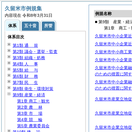
久留米市例規集
例規名称
内容現在 令和8年3月31日
■ 第9類 産業・経
体系
五十音
所管
第1章 商工・
久留米市中小企業近
体系目次
久留米市中小企業近
第1類
通
規
第2類 議会・選挙・監査
久留米市中小商工業
第3類 組織・処務
久留米市中小企業資
第4類
人
事
久留米市中小企業融
第5類
給
与
のための措置に関す
第6類
財
務
久留米市中小企業融
第7類
民
生
のための措置に関す
第8類 衛生・環境対策
第9類 産業・経済
久留米市産業立地促
第1章 商工・観光
第2章
農
林
久留米市産業立地促
第3章
市
場
第4章
競
輪
第5章 農業委員会
久留米市企業立地促