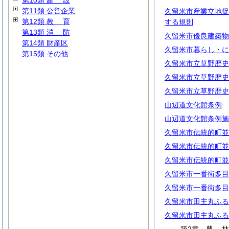
第10類
建
設
第11類 公営企業
久留米市産業立地促
第12類
教
育
する規則
第13類
消
防
久留米市優良建築物
第14類 財産区
久留米市暮らし・に
第15類 その他
久留米市立草野歴史
久留米市立草野歴史
久留米市立草野歴史
山辺道文化館条例
山辺道文化館条例施
久留米市伝統的町並
久留米市伝統的町並
久留米市伝統的町並
久留米市一番街多目
久留米市一番街多目
久留米市田主丸ふる
久留米市田主丸ふる