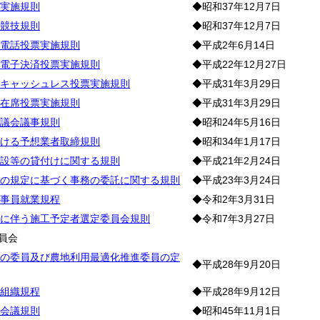
実施規則
◆昭和37年12月7日
競技規則
◆昭和37年12月7日
電話投票実施規則
◆平成2年6月14日
電子決済投票実施規則
◆平成22年12月27日
キャッシュレス投票実施規則
◆平成31年3月29日
在席投票実施規則
◆平成31年3月29日
議会議事規則
◆昭和24年5月16日
ける予想業者取締規則
◆昭和34年1月17日
設等の貸付けに関する規則
◆平成21年2月24日
の規定に基づく事務の委託に関する規則
◆平成23年3月24日
事員就業規程
◆令和2年3月31日
に伴う施工予定者選定委員会規則
◆令和7年3月27日
員会
の委員及び農地利用最適化推進委員の定
◆平成28年9月20日
組織規程
◆平成28年9月12日
会議規則
◆昭和45年11月1日