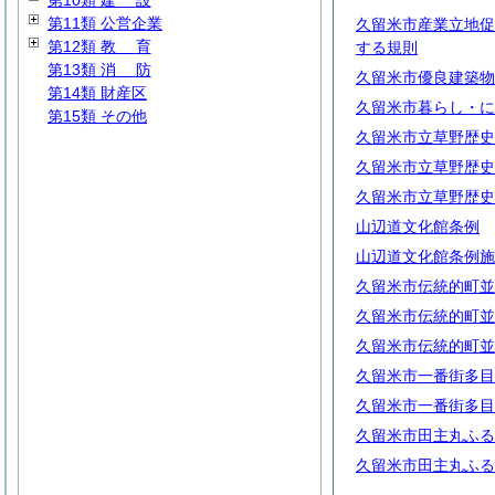
第10類
建
設
第11類 公営企業
久留米市産業立地促
第12類
教
育
する規則
第13類
消
防
久留米市優良建築物
第14類 財産区
久留米市暮らし・に
第15類 その他
久留米市立草野歴史
久留米市立草野歴史
久留米市立草野歴史
山辺道文化館条例
山辺道文化館条例施
久留米市伝統的町並
久留米市伝統的町並
久留米市伝統的町並
久留米市一番街多目
久留米市一番街多目
久留米市田主丸ふる
久留米市田主丸ふる