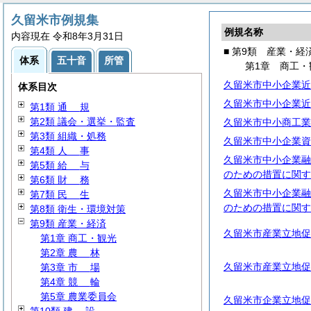
久留米市例規集
例規名称
内容現在 令和8年3月31日
■ 第9類 産業・経
体系
五十音
所管
第1章 商工・
久留米市中小企業近
体系目次
久留米市中小企業近
第1類
通
規
第2類 議会・選挙・監査
久留米市中小商工業
第3類 組織・処務
久留米市中小企業資
第4類
人
事
久留米市中小企業融
第5類
給
与
のための措置に関す
第6類
財
務
久留米市中小企業融
第7類
民
生
のための措置に関す
第8類 衛生・環境対策
第9類 産業・経済
久留米市産業立地促
第1章 商工・観光
第2章
農
林
久留米市産業立地促
第3章
市
場
第4章
競
輪
第5章 農業委員会
久留米市企業立地促