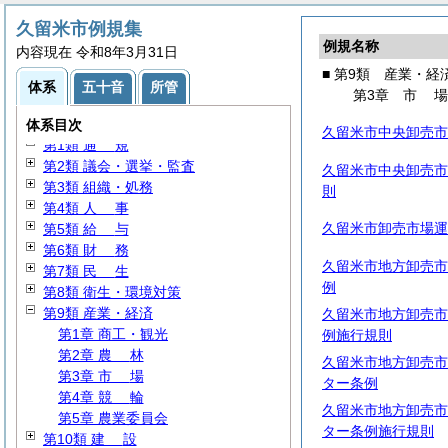
久留米市例規集
例規名称
内容現在 令和8年3月31日
■ 第9類 産業・経
体系
五十音
所管
第3章
市
体系目次
久留米市中央卸売市
第1類
通
規
第2類 議会・選挙・監査
久留米市中央卸売市
第3類 組織・処務
則
第4類
人
事
久留米市卸売市場運
第5類
給
与
第6類
財
務
久留米市地方卸売市
第7類
民
生
例
第8類 衛生・環境対策
第9類 産業・経済
久留米市地方卸売市
第1章 商工・観光
例施行規則
第2章
農
林
久留米市地方卸売市
第3章
市
場
ター条例
第4章
競
輪
久留米市地方卸売市
第5章 農業委員会
ター条例施行規則
第10類
建
設