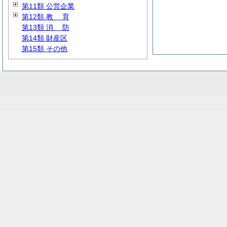
第11類 公営企業
第12類
教
育
第13類
消
防
第14類 財産区
第15類 その他