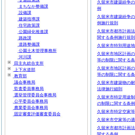
交通政策課
久留米市建築紛争の
まちなか整備課
例
設備課
久留米市建築紛争の
建築指導課
例施行規則
住宅政策課
久留米市都市計画法
公園緑化推進課
関する条例施行規則
路政課
道路整備課
久留米市特別用途地
公園土木管理事務所
久留米市地区計画の
河川課
等の制限に関する条
田主丸総合支所
久留米市地区計画の
上下水道部
等の制限に関する条
教育部
議会事務局
久留米市建築物の耐
監査委員事務局
法律施行細則
選挙管理委員会事務局
久留米市特定用途制
公平委員会事務局
の制限に関する条例
農業委員会事務局
久留米市特定空家等
固定審査評価審査委員会
久留米市空家等の適
久留米市都市計画法
関する条例