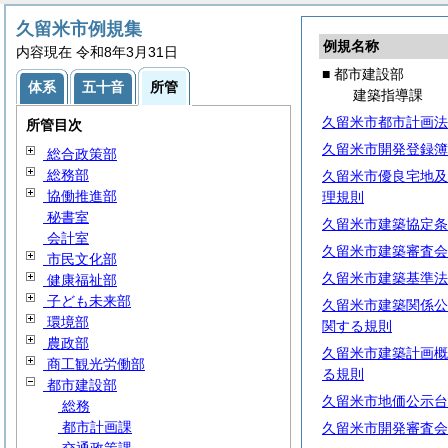
久留米市例規集
例規名称
内容現在 令和8年3月31日
■ 都市建設部
体系
五十音
所管
建築指導課
久留米市都市計画法
所管目次
久留米市開発登録簿
総合政策部
総務部
久留米市優良宅地及
協働推進部
理規則
秘書室
久留米市建築協定条
会計室
久留米市建築審査会
市民文化部
久留米市建築基準法
健康福祉部
子ども未来部
久留米市建築関係公
環境部
関する規則
農政部
久留米市建築計画概
商工観光労働部
る規則
都市建設部
久留米市地価公示台
総務
都市計画課
久留米市開発審査会