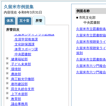
税収納推進課
久留米市例規集
市民税課
例規名称
内容現在 令和8年3月31日
資産税課
■ 市民文化部
市民課
体系
五十音
所管
中央図書館
高牟礼市民センター
久留米市立図書館条
文化振興課
所管目次
久留米シティプラザ総務課
久留米市立図書館協
生涯学習推進課
久留米市視聴覚ライ
文化財保護課
久留米市視聴覚ライ
体育スポーツ課
規則
中央図書館
健康福祉部
久留米市立図書館条
子ども未来部
久留米市六ツ門複合
環境部
久留米市六ツ門複合
農政部
商工観光労働部
都市建設部
田主丸総合支所
上下水道部
教育部
議会事務局