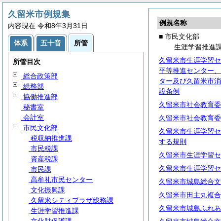
久留米市例規集
例規名称
内容現在 令和8年3月31日
■ 市民文化部
体系
五十音
所管
生涯学習推進
久留米市生涯学習セ
所管目次
平等推進センター、
総合政策部
ター及び久留米市消
総務部
設条例
協働推進部
久留米市社会教育委
秘書室
会計室
久留米市社会教育委
市民文化部
久留米市生涯学習セ
税収納推進課
する規則
市民税課
久留米市生涯学習セ
資産税課
久留米市生涯学習セ
市民課
高牟礼市民センター
久留米市城島総合文
文化振興課
久留米市田主丸複合
久留米シティプラザ総務課
久留米市城島ふれあ
生涯学習推進課