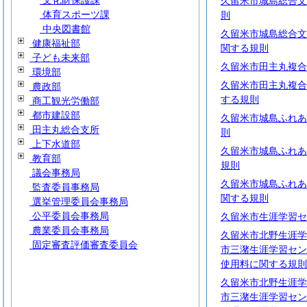
文化財保護課
久留米市城島総合文
体育スポーツ課
則
中央図書館
久留米市城島総合文
健康福祉部
関する規則
子ども未来部
久留米市田主丸複合
環境部
久留米市田主丸複合
農政部
する規則
商工観光労働部
都市建設部
久留米市城島ふれあ
田主丸総合支所
則
上下水道部
久留米市城島ふれあ
教育部
規則
議会事務局
久留米市城島ふれあ
監査委員事務局
関する規則
選挙管理委員会事務局
公平委員会事務局
久留米市生涯学習セ
農業委員会事務局
久留米市北野生涯学
固定審査評価審査委員会
市三潴生涯学習セン
使用料に関する規則
久留米市北野生涯学
市三潴生涯学習セン