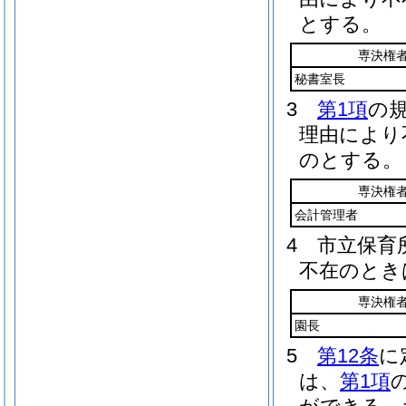
とする。
専決権
秘書室長
3
第1項
の
理由により
のとする。
専決権
会計管理者
4
市立保育
不在のとき
専決権
園長
5
第12条
に
は、
第1項