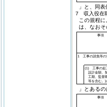
」と、同表
7
収入役在
この規程に
は、なおそ
事項
1 工事の請負等の
(1)
工事の起
設計金額、
工期、監督
等を含む。)
」とあるの
事項