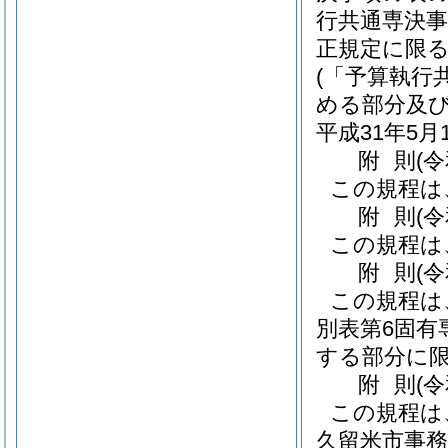
行共通専決
正規定に限る
(「予算執行
める部分及び
平成31年5
附
則
(
この規程は
附
則
(
この規程は
附
則
(
この規程は
別表第6固有
する部分に限
附
則
(
この規程は
久留米市事務