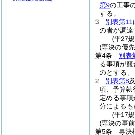
第9
の工事
する。
3
別表第11
の者が調達
(平27
(専決の優先
第4条
別表
る事項が競
のとする。
2
別表第8
項、予算執
定める事項
分によるも
(平17
(専決の事
第5条
専決