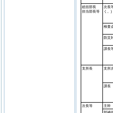
総括部長
次長
担当部長等
く。)
検査
防災
課長
支所長
支所
課長
次長等
主幹
部補