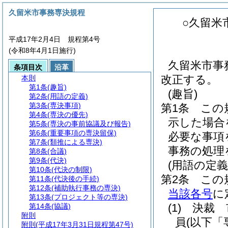
久留米市事務専決規程
○久留米
平成17年2月4日 規程第4号
(令和8年4月1日施行)
久留米市事
条項目次
沿革
改正する。
本則
第1条
(趣旨)
(趣旨)
第2条
(用語の定義)
第3条
(専決事項)
第1条
この
第4条
(専決の優先)
示した場合
第5条
(専決の事前協議及び報告)
第6条
(重要事項の専決留保)
必要な事項
第7条
(類推による専決)
事務の処理
第8条
(合議)
第9条
(代決)
(用語の定義
第10条
(代決の制限)
第2条
この
第11条
(代決後の手続)
第12条
(補助執行事務の専決)
当該各号
に
第13条
(プロジェクト等の専決)
(1)
決裁 
第14条
(協議)
附則
員
(以下「
附則
(平成17年3月31日規程第47号)