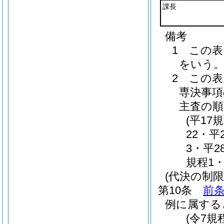
課長
備考
1 この
をいう
2 この
専決事項
主査の順
(平17
22・平
3・平2
規程1
(代決の制限
第10条
前
例に属する
(令7規