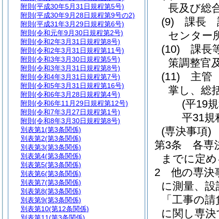
長及び総
附則
(平成30年5月31日規程第5号)
附則
(平成30年9月28日規程第9号の2)
(9)
課長 
附則
(平成31年3月29日規程第6号)
附則
(令和元年9月30日規程第2号)
センター
附則
(令和2年3月31日規程第8号)
(10)
課
附則
(令和2年3月31日規程第11号)
附則
(令和3年3月30日規程第5号)
策調整官
附則
(令和3年3月31日規程第8号)
(11)
主管
附則
(令和4年3月31日規程第7号)
附則
(令和5年3月31日規程第16号)
掌し、総
附則
(令和6年3月28日規程第4号)
(平19
附則
(令和6年11月29日規程第12号)
附則
(令和7年3月27日規程第1号)
平31規
附則
(令和8年3月30日規程第8号)
(専決事項)
別表第1
(第3条関係)
別表第2
(第3条関係)
第3条
各専
別表第3
(第3条関係)
別表第4
(第3条関係)
までに定め
別表第5
(第3条関係)
2
他の専決
別表第6
(第3条関係)
別表第7
(第3条関係)
に測量、設
別表第8
(第3条関係)
「工事の請
別表第9
(第3条関係)
別表第10
(第12条関係)
に関し専決
別表第11
(第3条関係)