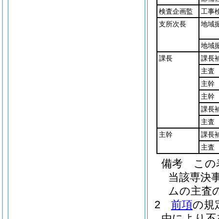
検査企画監
工事
支所次長
地域
地域
課長
課長
主査
主幹
主幹
課長
主査
主幹
課長
主査
備考 この
当該専決
ムの主査
2
前項
の規
由により不