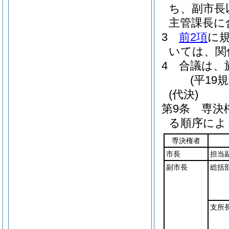
ち、副市長
主管課長に
3
前2項
に
いては、関
4
合議は、
(平19
(代決)
第9条
専決
る順序によ
専決権者
市長
担当
副市長
総括
支所