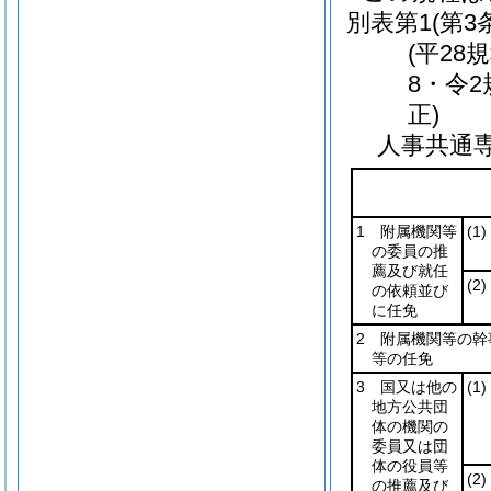
別表第1
(第3
(平28
8・令2
正)
人事共通
1 附属機関等
(1)
の委員の推
薦及び就任
(2)
の依頼並び
に任免
2 附属機関等の
等の任免
3 国又は他の
(1)
地方公共団
体の機関の
委員又は団
体の役員等
(2)
の推薦及び