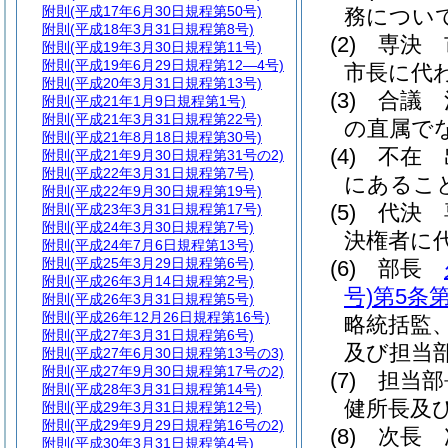
附則
(平成17年6月30日規程第50号)
務につい
附則
(平成18年3月31日規程第8号)
(2)
専決 
附則
(平成19年3月30日規程第11号)
附則
(平成19年6月29日規程第12―4号)
市長に代
附則
(平成20年3月31日規程第13号)
(3)
合議 
附則
(平成21年1月9日規程第1号)
附則
(平成21年3月31日規程第22号)
の直属で
附則
(平成21年8月18日規程第30号)
(4)
不在 
附則
(平成21年9月30日規程第31号の2)
附則
(平成22年3月31日規程第7号)
にあるこ
附則
(平成22年9月30日規程第19号)
(5)
代決 
附則
(平成23年3月31日規程第17号)
附則
(平成24年3月30日規程第7号)
決権者に
附則
(平成24年7月6日規程第13号)
附則
(平成25年3月29日規程第6号)
(6)
部長
附則
(平成26年3月14日規程第2号)
号)
第5条第
附則
(平成26年3月31日規程第5号)
附則
(平成26年12月26日規程第16号)
略統括監
附則
(平成27年3月31日規程第6号)
及び担当
附則
(平成27年6月30日規程第13号の3)
附則
(平成27年9月30日規程第17号の2)
(7)
担当部
附則
(平成28年3月31日規程第14号)
健所長及
附則
(平成29年3月31日規程第12号)
附則
(平成29年9月29日規程第16号の2)
(8)
次長 
附則
(平成30年3月31日規程第4号)