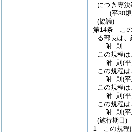
につき専決
(平30
(協議)
第14条
こ
る部長は、
附
則
この規程は
附
則
(
この規程は
附
則
(
この規程は
附
則
(
この規程は
附
則
(
(施行期日)
1
この規程は