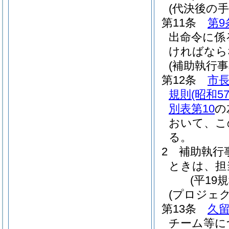
(代決後の手
第11条
第9
出命令に係
ければなら
(補助執行事
第12条
市
規則
(昭和5
別表第10
の
おいて、こ
る。
2
補助執行
ときは、担
(平19
(プロジェ
第13条
久
チーム等に