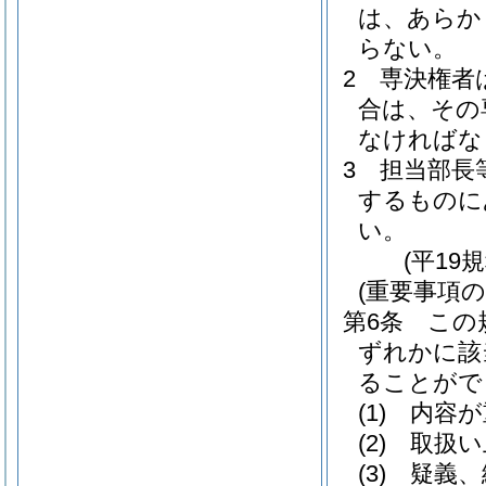
は、あらか
らない。
2
専決権者
合は、その
なければな
3
担当部長
するものに
い。
(平19
(重要事項の
第6条
この
ずれかに該
ることがで
(1)
内容が
(2)
取扱い
(3)
疑義、