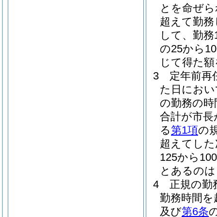
とを命ぜら
超えて勤務
して、勤務
の25から
じて得た額
3
定年前再
た日におい
の勤務の時
合計が市長
る
第1項
の
超えてした
125から1
とあるのは「
4
正規の勤
勤務時間を
及び
第6条