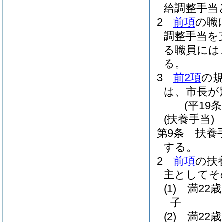
給調整手当
2
前項
の職
調整手当を
る職員には
る。
3
前2項
の
は、市長が
(平19
(扶養手当)
第9条
扶養
する。
2
前項
の扶
主としてそ
(1)
満22
子
(2)
満22