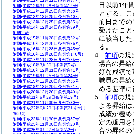
附則
(平成11年12月22日条例第37号)
日以前1年
附則
(平成12年3月28日条例第12号)
附則
(平成12年12月25日条例第38号)
とする。
こ
附則
(平成12年12月25日条例第40号)
前日までの
附則
(平成13年12月25日条例第35号)
附則
(平成14年12月24日条例第39号)
受けたこと
附則別表
に該当した
附則
(平成15年11月28日条例第32号)
附則
(平成16年12月28日条例第26号)
る。
附則
(平成16年12月28日条例第45号)
4
前項
の規
附則
(平成16年12月28日条例第140号)
附則
(平成17年11月28日条例第75号)
場合の昇給
附則
(平成18年3月30日条例第5号)
附則
(平成18年12月21日条例第41号)
好な成績で
附則
(平成19年9月25日条例第24号)
職員の昇給
附則
(平成19年12月20日条例第35号)
附則
(平成19年12月20日条例第71号)
める基準に
附則
(平成20年12月26日条例第40号)
5
前項
の規
附則
(平成21年5月29日条例第19号)
附則
(平成21年11月30日条例第30号)
よる昇給は
附則
(平成22年6月29日条例第21号附則
成績が極め
第3項)
附則
(平成22年11月30日条例第37号)
定の適用を
附則
(平成23年11月30日条例第29号)
合の昇給の
附則
(平成26年3月27日条例第2号)