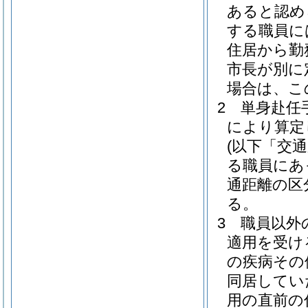
あると認め
する職員に
住居から勤
市長が別に
場合は、こ
2
単身赴任手
により算定
(以下「交
る職員にあ
通距離の区
る。
3
職員以外
適用を受け
の疾病その
同居してい
用の直前の