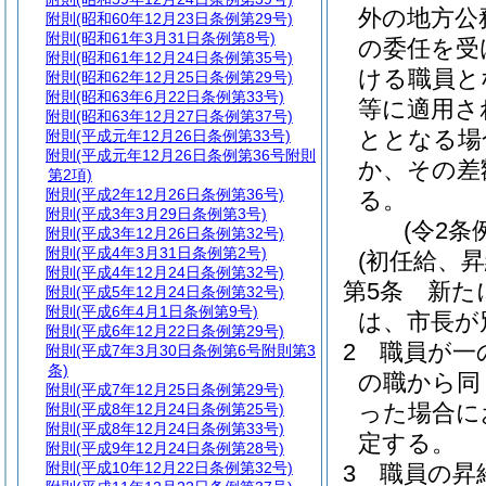
外の地方公
附則
(昭和60年12月23日条例第29号)
附則
(昭和61年3月31日条例第8号)
の委任を受
附則
(昭和61年12月24日条例第35号)
ける職員と
附則
(昭和62年12月25日条例第29号)
附則
(昭和63年6月22日条例第33号)
等に適用さ
附則
(昭和63年12月27日条例第37号)
ととなる場
附則
(平成元年12月26日条例第33号)
附則
(平成元年12月26日条例第36号附則
か、その差
第2項)
附則
(平成2年12月26日条例第36号)
る。
附則
(平成3年3月29日条例第3号)
(令2条
附則
(平成3年12月26日条例第32号)
附則
(平成4年3月31日条例第2号)
(初任給、昇
附則
(平成4年12月24日条例第32号)
第5条
新た
附則
(平成5年12月24日条例第32号)
附則
(平成6年4月1日条例第9号)
は、市長が
附則
(平成6年12月22日条例第29号)
2
職員が一
附則
(平成7年3月30日条例第6号附則第3
条)
の職から同
附則
(平成7年12月25日条例第29号)
った場合に
附則
(平成8年12月24日条例第25号)
附則
(平成8年12月24日条例第33号)
定する。
附則
(平成9年12月24日条例第28号)
附則
(平成10年12月22日条例第32号)
3
職員の昇