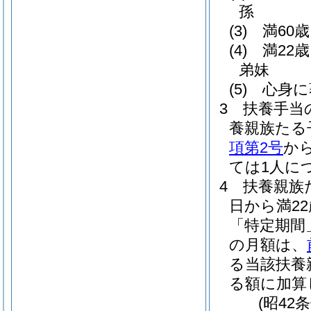
孫
(3)
満60
(4)
満22
弟妹
(5)
心身に
3
扶養手当
養親族たる
項第2号
か
ては1人につ
4
扶養親族
日から満2
「特定期間
の月額は、
る当該扶養
る額に加算
(昭42