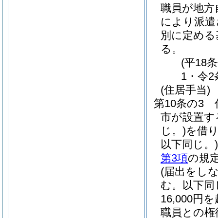
職員が地方
により派遣
別に定める
る。
(平18
1・令2
(住居手当)
第10条の3
市が設置す
じ。)
を借り
以下同じ。)
第3項
の規
(届出をし
む。以下同
16,00
職員との権