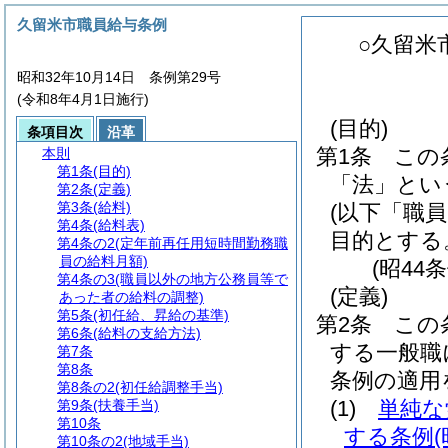
久留米市職員給与条例
○久留米
昭和32年10月14日 条例第29号
(令和8年4月1日施行)
(目的)
条項目次
沿革
第1条
この
本則
第1条
(目的)
「法」とい
第2条
(定義)
第3条
(給料)
(以下「職
第4条
(給料表)
目的とする
第4条の2
(定年前再任用短時間勤務職
員の給料月額)
(昭44
第4条の3
(職員以外の地方公務員等で
(定義)
あった者の給料の調整)
第5条
(初任給、昇給の基準)
第2条
この
第6条
(給料の支給方法)
する一般職
第7条
第8条
条例の適用
第8条の2
(初任給調整手当)
(1)
単純な
第9条
(扶養手当)
第10条
する条例
第10条の2
(地域手当)