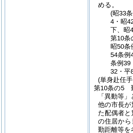
める。
(昭33
4・昭4
下、昭4
第10条
昭50条
54条例
条例39
32・平
(単身赴任手
第10条の5
「異動等」
他の市長が
た配偶者と
の住居から
勤距離等を