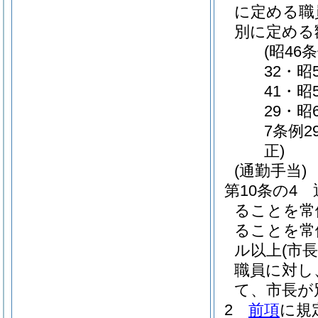
に定める職
別に定める
(昭46
32・昭
41・昭
29・昭
7条例2
正)
(通勤手当)
第10条の4
ることを常
ることを常
ル以上
(市
職員に対し
て、市長が
2
前項
に規