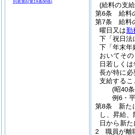
別表第6
(第19条関係)
(給料の支給
第6条
給料
第7条
給料
曜日又は
勤
下「祝日法
下「年末年
おいてその
日若しくは
長が特に必
支給するこ
(昭40
例6・平
第8条
新た
し、昇給、
日から新た
2
職員が離