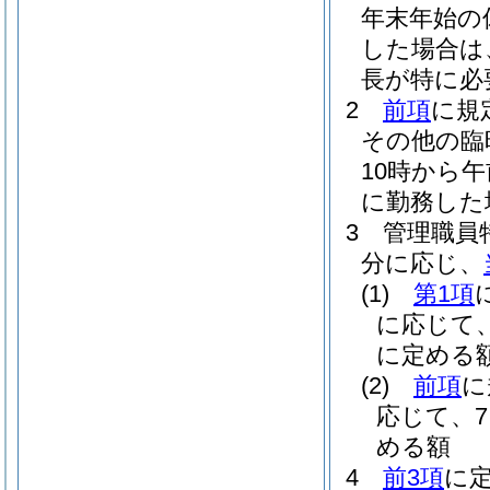
年末年始の
した場合は
長が特に必
2
前項
に規
その他の臨
10時から
に勤務した
3
管理職員
分に応じ、
(1)
第1項
に応じて、
に定める
(2)
前項
に
応じて、7
める額
4
前3項
に