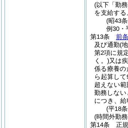
(以下「勤
を支給する
(昭43
例30・
第13条
前
及び通勤
(
第2項に規
く。)
又は
係る療養の
ら起算して
超えない範
勤務しない
につき、給
(平18
(時間外勤務
第14条
正