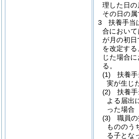
理した日の
その日の属
3
扶養手当
合において
が月の初日
を改定する
じた場合に
る。
(1)
扶養手
実が生じ
(2)
扶養手
よる届出
った場合
(3)
職員の
もののう
る子とな