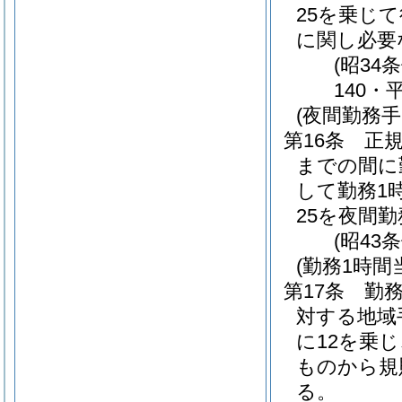
25を乗じ
に関し必要
(昭34
140・
(夜間勤務手
第16条
正
までの間に
して勤務1
25を夜間
(昭43
(勤務1時
第17条
勤
対する地域
に12を乗
ものから規
る。