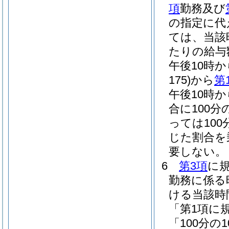
項
勤務及び
の指定に代
ては、当該
たりの給与
午後10時
175)
から
第
午後10時
合に100分
っては100
じた割合を
要しない。
6
第3項
に
勤務に係る
ける当該時
「第1項に
「100分の