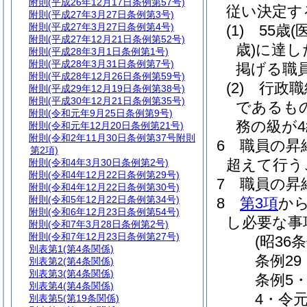
附則
(平成26年12月17日条例第57号)
従い決定す
附則
(平成27年3月27日条例第3号)
附則
(平成27年3月27日条例第4号)
(1)
55歳
(
附則
(平成27年12月21日条例第52号)
歳)
に達し
附則
(平成28年3月1日条例第1号)
附則
(平成28年3月31日条例第7号)
掲げる職
附則
(平成28年12月26日条例第59号)
(2)
行政職
附則
(平成29年12月19日条例第38号)
附則
(平成30年12月21日条例第35号)
であるも
附則
(令和元年9月25日条例第9号)
務の級が
附則
(令和元年12月20日条例第21号)
附則
(令和2年11月30日条例第37号附則
6
職員の昇
第2項)
超えて行う
附則
(令和4年3月30日条例第2号)
附則
(令和4年12月22日条例第29号)
7
職員の昇
附則
(令和4年12月22日条例第30号)
附則
(令和5年12月22日条例第34号)
8
第3項
か
附則
(令和6年12月23日条例第54号)
し必要な事
附則
(令和7年3月28日条例第2号)
附則
(令和7年12月23日条例第27号)
(昭36
別表第1
(第4条関係)
条例29
別表第2
(第4条関係)
別表第3
(第4条関係)
条例5・
別表第4
(第4条関係)
4・令元
別表第5
(第19条関係)