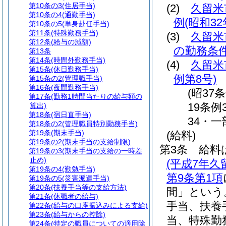
第10条の3
(住居手当)
(2)
久留米
第10条の4
(通勤手当)
例
(昭和3
第10条の5
(単身赴任手当)
第11条
(特殊勤務手当)
(3)
久留米
第12条
(給与の減額)
の勤務条
第13条
第14条
(時間外勤務手当)
(4)
久留米
第15条
(休日勤務手当)
例第8号)
第15条の2
(管理職手当)
第16条
(夜間勤務手当)
(昭37
第17条
(勤務1時間当たりの給与額の
19条例
算出)
第18条
(宿日直手当)
34・一
第18条の2
(管理職員特別勤務手当)
第19条
(期末手当)
(給料)
第19条の2
(期末手当の支給制限)
第3条
給料
第19条の3
(期末手当の支給の一時差
止め)
(平成7年
第19条の4
(勤勉手当)
第9条第1項
第19条の5
(災害派遣手当)
第20条
(扶養手当等の支給方法)
間」という
第21条
(休職者の給与)
手当、扶養
第22条
(給与の口座振込みによる支給)
第23条
(給与からの控除)
当、特殊勤
第24条
(特定の職員についての適用除