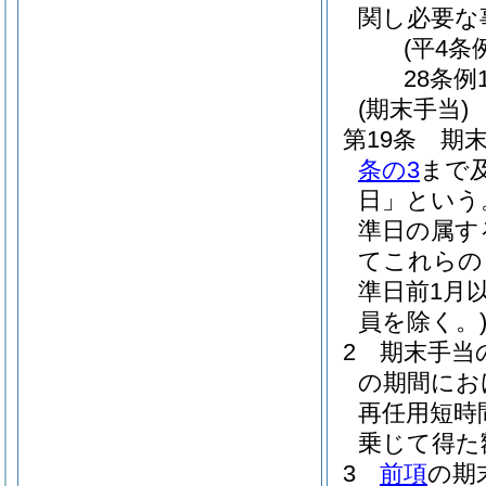
関し必要な
(平4条
28条例
(期末手当)
第19条
期末
条の3
まで
日」という
準日の属す
てこれらの
準日前1月
員を除く。
2
期末手当
の期間にお
再任用短時
乗じて得た
3
前項
の期