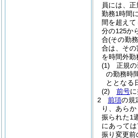
員には、正
勤務1時間
間を超えて
分の125か
合
(その勤
合は、その割
を時間外勤
(1)
正規の
の勤務時
ととなる
(2)
前号
に
2
前項
の規
り、あらか
振られた1
にあっては
振り変更前