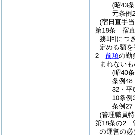
(昭43
元条例2
(宿日直手当
第18条
宿
務1回につ
定める額を
2
前項
の勤
まれないも
(昭40
条例48
32・平
10条例
条例27
(管理職員特
第18条の2
の運営の必