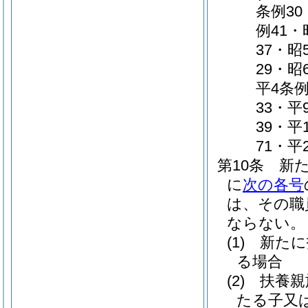
条例30
例41・
37・昭
29・昭
平4条例
33・平
39・平
71・平
第10条
新
に
次の各号
は、その職
ならない。
(1)
新たに
る場合
(2)
扶養親
たる子又