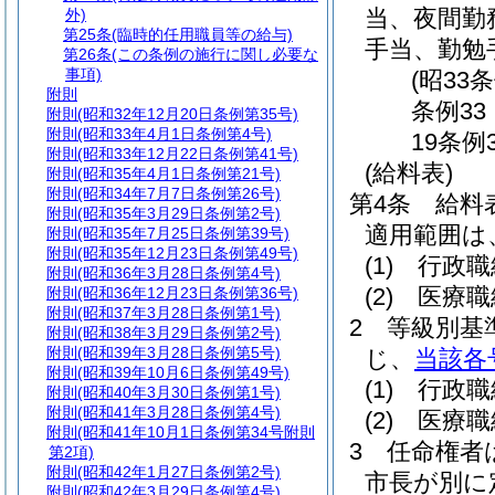
当、夜間勤
外)
第25条
(臨時的任用職員等の給与)
手当、勤勉
第26条
(この条例の施行に関し必要な
事項)
(昭33
附則
条例33
附則
(昭和32年12月20日条例第35号)
附則
(昭和33年4月1日条例第4号)
19条例
附則
(昭和33年12月22日条例第41号)
(給料表)
附則
(昭和35年4月1日条例第21号)
附則
(昭和34年7月7日条例第26号)
第4条
給料
附則
(昭和35年3月29日条例第2号)
適用範囲は
附則
(昭和35年7月25日条例第39号)
附則
(昭和35年12月23日条例第49号)
(1)
行政職
附則
(昭和36年3月28日条例第4号)
(2)
医療職
附則
(昭和36年12月23日条例第36号)
附則
(昭和37年3月28日条例第1号)
2
等級別基
附則
(昭和38年3月29日条例第2号)
附則
(昭和39年3月28日条例第5号)
じ、
当該各
附則
(昭和39年10月6日条例第49号)
(1)
行政職
附則
(昭和40年3月30日条例第1号)
附則
(昭和41年3月28日条例第4号)
(2)
医療職
附則
(昭和41年10月1日条例第34号附則
3
任命権者
第2項)
附則
(昭和42年1月27日条例第2号)
市長が別に
附則
(昭和42年3月29日条例第4号)