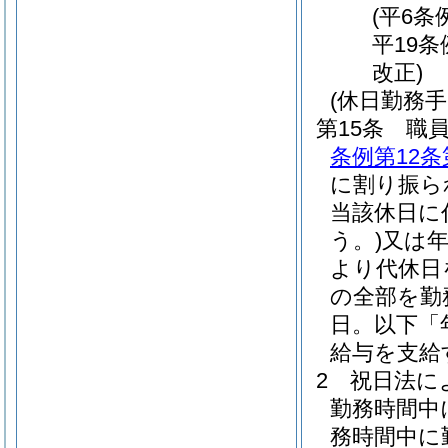
(平6条
平19条
改正)
(休日勤務手
第15条
職
条例第12条
に割り振ら
当該休日に
う。)
又は
より代休日
の全部を勤
日。以下「
給与を支給
2
祝日法に
勤務時間中
務時間中に