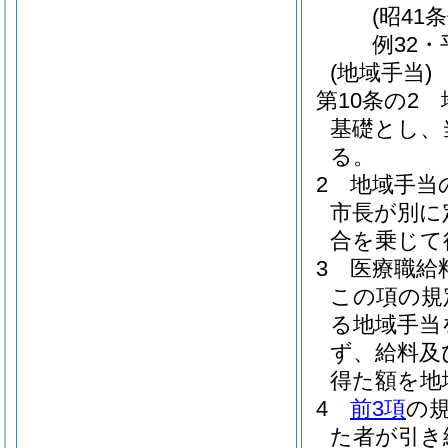
(昭41
例32・
(地域手当)
第10条の2
基礎とし、
る。
2
地域手当
市長が別に
合を乗じて
3
医療職給
この項の規
る地域手当
ず、給料及
得た額を地
4
前3項
の
た者が引き