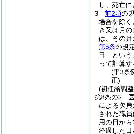
し、死亡に
3
前2項
の
場合を除く
き又は月の
は、その月
第6条
の規
日」という
って計算す
(平3条
正)
(初任給調整
第8条の2
による欠員
された職員
用の日から
経過した日