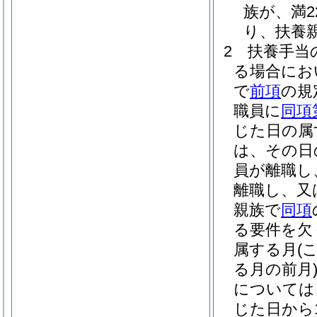
族が、満2
り、扶養
2
扶養手当
る場合にお
で
前項
の規
職員に
同項
じた日の属
は、その日
員が離職し
離職し、又
親族で
同項
る要件を欠
属する月
(
る月の前月
については
じた日から