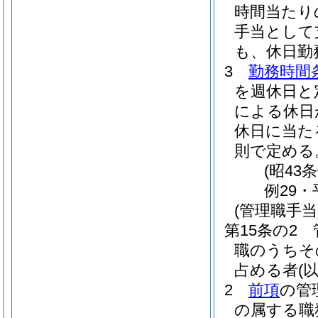
時間当たり
手当として
も、休日勤
3
勤務時間
を週休日と
による休日
休日に当た
則で定める
(昭43
例29・
(管理職手当
第15条の2
職のうちそ
占める者
(
2
前項
の管
の属する職