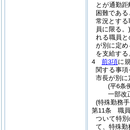
とが通勤距
困難である
常況とする
員に限る。
れる職員と
が別に定め
を支給する
4
前3項
に
関する事項
市長が別に
(平6条
一部改
(特殊勤務手
第11条
職
ついて特別
て、特殊勤