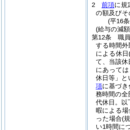
2
前項
に規
の額及びそ
(平16
(給与の減額
第12条
職
する時間外
による休日
て、当該休
にあっては
休日等」と
項
に基づき
務時間の全
代休日。以
暇による場
った場合
(
い1時間に