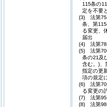
115条の
定を不要
(3)
法第7
条、第11
る変更、
届出
(4)
法第7
(5)
法第7
条の21及
含む。)
、
指定の更新
項の規定
(6)
法第7
る変更の
(7)
法第9
(8)
法第9