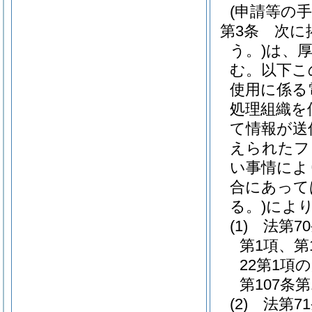
(申請等の
第3条
次に
う。)
は、
む。以下こ
使用に係る
処理組織を
て情報が送
えられたフ
い事情によ
合にあって
る。)
によ
(1)
法第7
第1項、第
22第1項
第107条
(2)
法第7