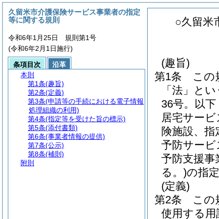
久留米市介護保険サービス事業者の指定
等に関する規則
○久留米
令和6年1月25日 規則第1号
(令和6年2月1日施行)
(趣旨)
条項目次
沿革
第1条
この
本則
第1条
(趣旨)
「法」とい
第2条
(定義)
第3条
(申請等の手続における電子情報
36号。以
処理組織の利用)
居宅サービ
第4条
(指定等を受けた旨の標示)
第5条
(添付書類)
険施設、指
第6条
(事業者情報の提供)
予防サービ
第7条
(公示)
第8条
(補則)
予防支援事
附則
る。)
の指
(定義)
第2条
この
使用する用