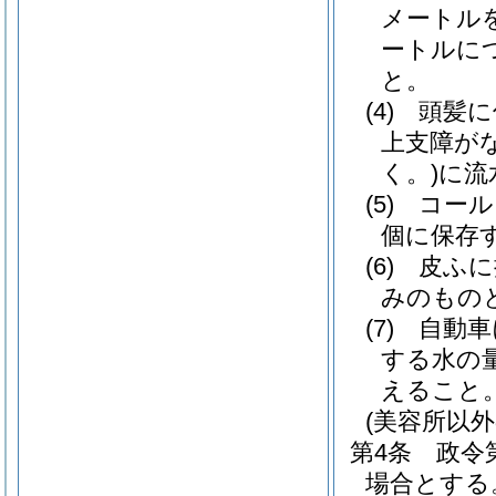
メートル
ートルに
と。
(4)
頭髪に
上支障が
く。)
に流
(5)
コール
個に保存
(6)
皮ふに
みのもの
(7)
自動車
する水の
えること
(美容所以
第4条
政令
場合とする