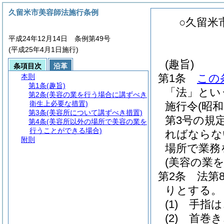
久留米市美容師法施行条例
○久留米
平成24年12月14日 条例第49号
(平成25年4月1日施行)
(趣旨)
条項目次
沿革
第1条
この
本則
第1条
(趣旨)
「法」とい
第2条
(美容の業を行う場合に講ずべき
衛生上必要な措置)
施行令
(昭
第3条
(美容所について講ずべき措置)
第3号の規
第4条
(美容所以外の場所で美容の業を
行うことができる場合)
ればならな
附則
場所で業務
(美容の業
第2条
法第
りとする。
(1)
手指は
(2)
首巻き