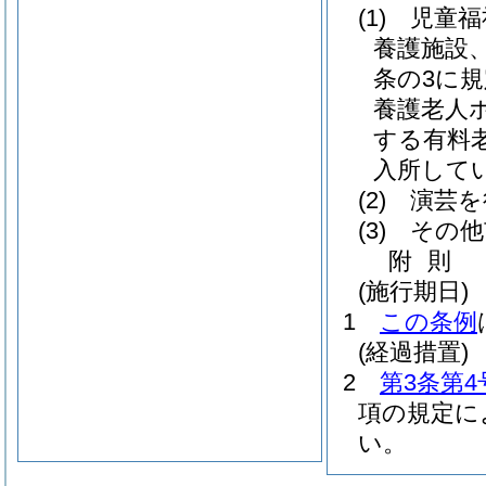
(1)
児童福
養護施設
条の3に
養護老人
する有料
入所して
(2)
演芸を
(3)
その他
附
則
(施行期日)
1
この条例
(経過措置)
2
第3条第4
項の規定に
い。