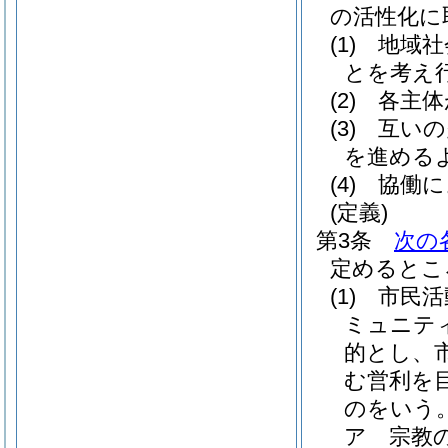
の活性化に
(1)
地域社
とを考え
(2)
各主体
(3)
互いの
を進める
(4)
協働に
(定義)
第3条
次の
定めるとこ
(1)
市民活
ミュニテ
的とし、
む営利を
のをいう
ア
宗教