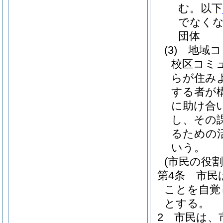
む。以下
でなくな
団体
(3)
地域コ
校区コミ
らが住み
する者が
に助け合
し、その
るための
いう。
(市民の役割
第4条
市民
ことを自覚
とする。
2
市民は、