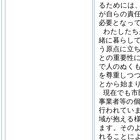
るためには
が自らの責
必要となっ
わたしたち
緒に暮らし
う原点に立
との重要性
で人のぬく
を尊重しつ
とから始ま
現在でも市
事業者等の
行われてい
域が抱える
ます。その
れることに