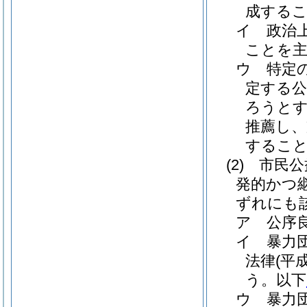
成する
イ
政治
ことを
ウ
特定
定する公
ろうとす
推薦し
するこ
(2)
市民公
発的かつ
ずれにも
ア
公序
イ
暴力
法律
(平
う。以下
ウ
暴力