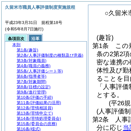
久留米市職員人事評価制度実施規程
○久留米
平成23年3月31日 規程第18号
(令和5年8月7日施行)
(趣旨)
条項目次
沿革
第1条
この
本則
第1条
(趣旨)
条の2第2
第2条
(人事評価制度の種類及び意義)
第3条
(対象職員)
密な連携の
第4条
(職員の義務)
体性及び勤
第5条
(人事評価シート等)
第6条
(指導者等)
ることを目
第7条
(対象期間)
「人事評価
第8条
(目標の設定)
第9条
(進行管理)
とする。
第10条
(評価の手続)
(平26
第11条
(評価結果の活用)
第12条
(苦情相談員)
(人事評価
第13条
(苦情申立て)
第2条
人事
第14条
(苦情処理委員会)
第15条
(委員会の庶務)
分に応じ
当
第16条
(様式)