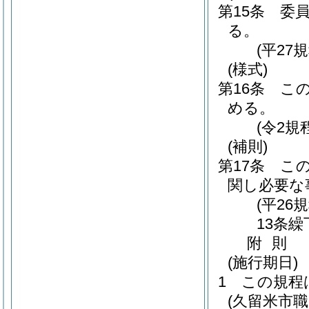
第15条
委
る。
(平27
(様式)
第16条
こ
める。
(令2規
(補則)
第17条
こ
関し必要な
(平26
13条繰
附
則
(施行期日)
1
この規程
(久留米市