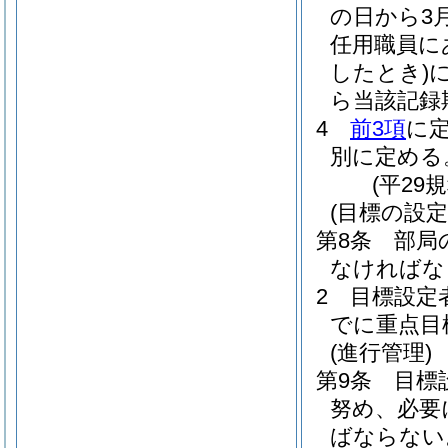
の日から3
任用職員に
したとき)
ら当該記録
4
前3項
に
別に定める
(平29
(目標の設定
第8条
部局
なければな
2
目標設定
でに重点目
(進行管理)
第9条
目標
努め、必要
ばならない