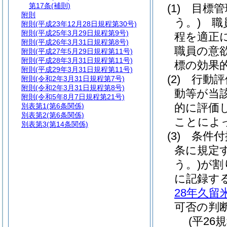
第17条
(補則)
(1)
目標管
附則
う。)
職員
附則
(平成23年12月28日規程第30号)
附則
(平成25年3月29日規程第9号)
程を適正
附則
(平成26年3月31日規程第8号)
職員の意
附則
(平成27年5月29日規程第11号)
附則
(平成28年3月31日規程第11号)
標の効果
附則
(平成29年3月31日規程第11号)
(2)
行動評
附則
(令和2年3月31日規程第7号)
附則
(令和2年3月31日規程第8号)
動等が当
附則
(令和5年8月7日規程第21号)
的に評価
別表第1
(第6条関係)
別表第2
(第6条関係)
ことによ
別表第3
(第14条関係)
(3)
条件付
条に規定
う。)
が割
に記録す
28年久留
可否の判
(平26