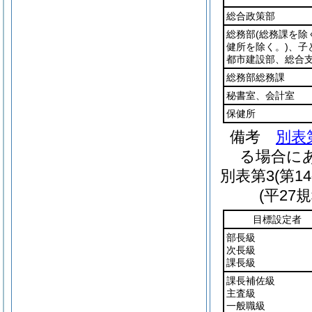
総合政策部
総務部
(総務課を除
健所を除く。)
、子
都市建設部、総合
総務部総務課
秘書室、会計室
保健所
備考
別表
る場合に
別表第3
(第1
(平27
目標設定者
部長級
次長級
課長級
課長補佐級
主査級
一般職級