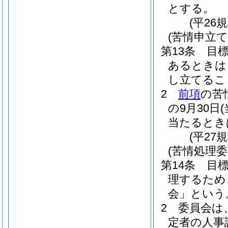
とする。
(平26
(苦情申立て
第13条
目
あるときは
し立てるこ
2
前項
の苦
の9月30日
当たるとき
(平27
(苦情処理委
第14条
目
理するため
会」という
2
委員会は
定者の人事