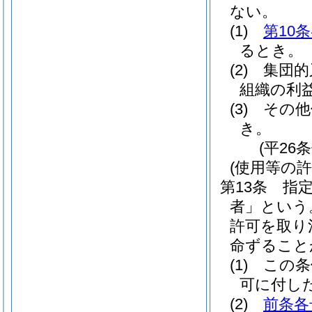
ない。
(1)
第10
るとき。
(2)
集団的
組織の利
(3)
その他
き。
(平26
(使用等の
第13条
指
者」という
許可を取り
命ずること
(1)
この条
可に付し
(2)
前条各