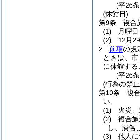
(平26
(休館日)
第9条
複合
(1)
月曜日
(2)
12月
2
前項
の規
ときは、市
に休館する
(平26
(行為の禁止
第10条
複
い。
(1)
火災、
(2)
複合施
し、損傷
(3)
他人に