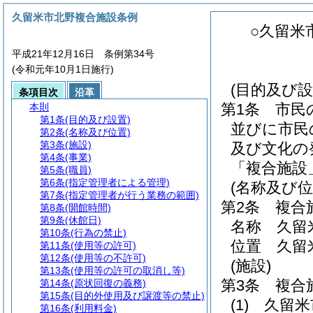
久留米市北野複合施設条例
○久留米
平成21年12月16日 条例第34号
(令和元年10月1日施行)
(目的及び設
条項目次
沿革
第1条
市民
本則
第1条
(目的及び設置)
並びに市民
第2条
(名称及び位置)
第3条
(施設)
及び文化の
第4条
(事業)
「複合施設
第5条
(職員)
第6条
(指定管理者による管理)
(名称及び位
第7条
(指定管理者が行う業務の範囲)
第2条
複合
第8条
(開館時間)
第9条
(休館日)
名称 久留
第10条
(行為の禁止)
位置 久留米
第11条
(使用等の許可)
第12条
(使用等の不許可)
(施設)
第13条
(使用等の許可の取消し等)
第3条
複合
第14条
(原状回復の義務)
第15条
(目的外使用及び譲渡等の禁止)
(1)
久留米
第16条
(利用料金)