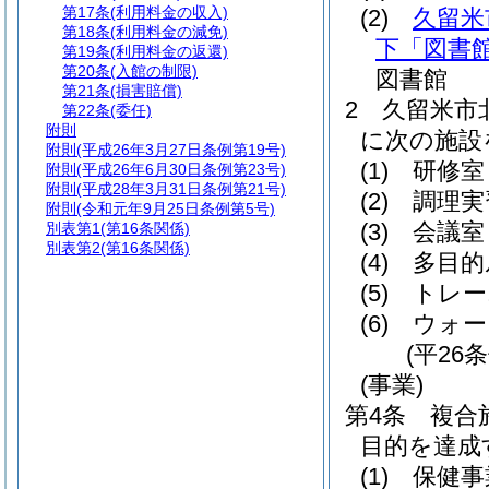
第17条
(利用料金の収入)
(2)
久留米
第18条
(利用料金の減免)
下「図書
第19条
(利用料金の返還)
第20条
(入館の制限)
図書館
第21条
(損害賠償)
2
久留米市
第22条
(委任)
附則
に次の施設
附則
(平成26年3月27日条例第19号)
(1)
研修室
附則
(平成26年6月30日条例第23号)
附則
(平成28年3月31日条例第21号)
(2)
調理実
附則
(令和元年9月25日条例第5号)
(3)
会議室
別表第1
(第16条関係)
別表第2
(第16条関係)
(4)
多目的
(5)
トレー
(6)
ウォー
(平26
(事業)
第4条
複合
目的を達成
(1)
保健事