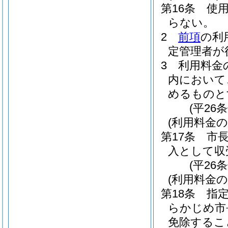
第16条
使
らない。
2
前項
の利
定管理者が
3
利用料金
内において
めるものと
(平26
(利用料金の
第17条
市
入として収
(平26
(利用料金の
第18条
指
らかじめ市
免除するこ