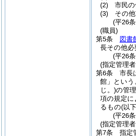
(2)
市民の
(3)
その他
(平26
(職員)
第5条
図書
長その他必
(平26
(指定管理
第6条
市長
館」という
じ。)
の管
項の規定に
るもの
(以
(平26
(指定管理
第7条
指定