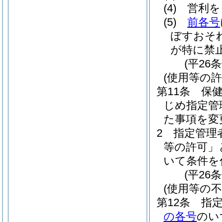
(4)
営利を
(5)
前各号
ぼすおそ
が特に禁
(平26
(使用等の許
第11条
保
じめ指定管
た事項を変
2
指定管理
等の許可」
いて条件を
(平26
(使用等の不
第12条
指
の各号
のい