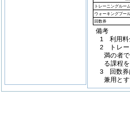
トレーニングルー
ウォーキングプー
回数券
備考
1 利用
2 トレ
満の者で
る課程
3 回数
兼用とす