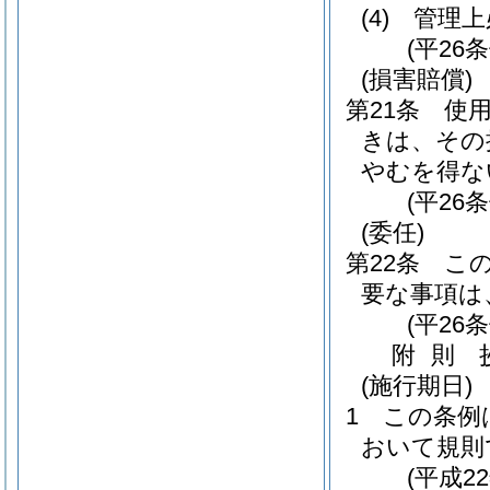
(4)
管理上
(平26
(損害賠償)
第21条
使
きは、その
やむを得な
(平26
(委任)
第22条
こ
要な事項は
(平26
附
則
(施行期日)
1
この条例
おいて規則
(平成2