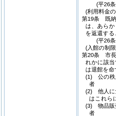
(平26
(利用料金の
第19条
既
は、あらか
を返還する
(平26
(入館の制限
第20条
市
れかに該当
は退館を命
(1)
公の秩
者
(2)
他人に
はこれら
(3)
物品販
者