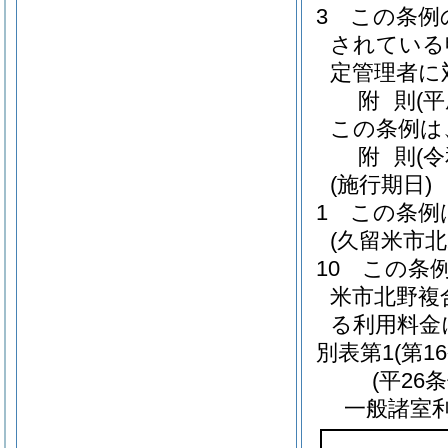
3
この条例
されている
定管理者に
附
則
(
この条例は
附
則
(
(施行期日)
1
この条例
(久留米市
10
この条
米市北野複
る利用料金
別表第1
(第1
(平26
一般諸室