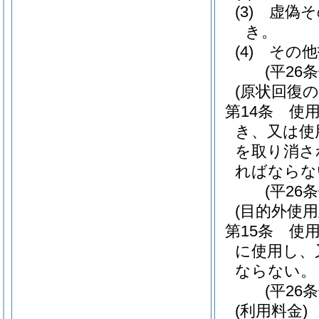
(3)
虚偽そ
き。
(4)
その他
(平26
(原状回復の
第14条
使
き、又は使
を取り消さ
ればならな
(平26
(目的外使
第15条
使
に使用し、
ならない。
(平26
(利用料金)