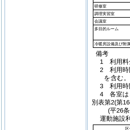
研修室
調理実習室
会議室
多目的ルーム
冷暖房設備及び附
備考
1 利用
2 利用
を含む。
3 利用
4 各室
別表第2
(第1
(平26
運動施設
区