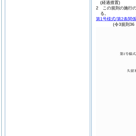
(経過措置)
2
この規則の施行
る。
第1号様式
(第2条関係
(令3規則3