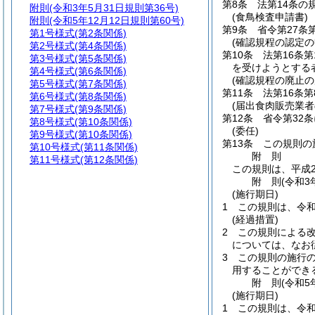
第8条
法第14条の
附則
(令和3年5月31日規則第36号)
(食鳥検査申請書)
附則
(令和5年12月12日規則第60号)
第9条
省令第27条
第1号様式
(第2条関係)
(確認規程の認定の
第2号様式
(第4条関係)
第10条
法第16条
第3号様式
(第5条関係)
を受けようとする
第4号様式
(第6条関係)
(確認規程の廃止の
第5号様式
(第7条関係)
第11条
法第16条
第6号様式
(第8条関係)
(届出食肉販売業者
第7号様式
(第9条関係)
第12条
省令第32
第8号様式
(第10条関係)
(委任)
第9号様式
(第10条関係)
第13条
この規則の
第10号様式
(第11条関係)
附
則
第11号様式
(第12条関係)
この規則は、平成2
附
則
(令和3
(施行期日)
1
この規則は、令和
(経過措置)
2
この規則による
については、なお
3
この規則の施行
用することができ
附
則
(令和5
(施行期日)
1
この規則は、令和