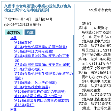
久留米市食鳥処理の事業の規制及び食鳥
検査に関する法律施行細則
○久留米市食
平成20年3月14日 規則第14号
(趣旨)
(令和5年12月13日施行)
第1条
この規則は
鳥検査に関する法
条項目次
沿革
う。)
に定めるもの
本則
(食鳥処理事業の許
第1条
(趣旨)
第2条
法第3条の規
第2条
(食鳥処理事業の許可申請書)
所長に提出しなけ
第3条
(許可証の掲示義務)
(許可証の掲示義務
第4条
(構造又は設備の変更の許可申
第3条
法第3条の
請)
示しなければなら
第5条
(許可申請事項の変更等の届出)
(構造又は設備の変
第6条
(承継の届出)
第4条
法第6条第
第7条
(食鳥処理衛生管理者の配置等の
提出しなければな
届出)
(許可申請事項の変
第8条
(廃止、休止等の届出)
第5条
法第6条第
第9条
(食鳥検査申請書)
(承継の届出)
第10条
(確認規程の認定の申請等)
第6条
法第7条第
第11条
(確認規程の廃止の届出)
(食鳥処理衛生管理
第12条
(届出食肉販売業者の届出書)
第7条
法第12条第
第13条
(委任)
(廃止、休止等の届
附則