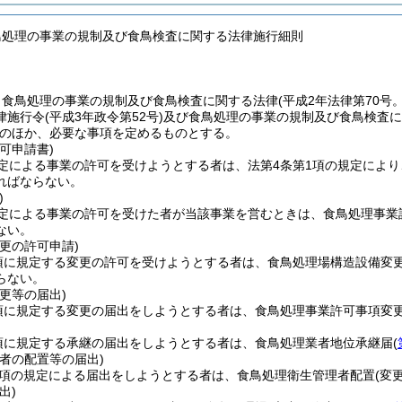
鳥処理の事業の規制及び食鳥検査に関する法律施行細則
、食鳥処理の事業の規制及び食鳥検査に関する法律
(平成2年法律第70号
律施行令
(平成3年政令第52号)
及び食鳥処理の事業の規制及び食鳥検査に
のほか、必要な事項を定めるものとする。
可申請書)
定による事業の許可を受けようとする者は、法第4条第1項の規定によ
ればならない。
)
規定による事業の許可を受けた者が当該事業を営むときは、食鳥処理事業
ない。
更の許可申請)
1項に規定する変更の許可を受けようとする者は、食鳥処理場構造設備変
らない。
更等の届出)
3項に規定する変更の届出をしようとする者は、食鳥処理事業許可事項変
2項に規定する承継の届出をしようとする者は、食鳥処理業者地位承継届
(
者の配置等の届出)
6項の規定による届出をしようとする者は、食鳥処理衛生管理者配置
(変更
出)