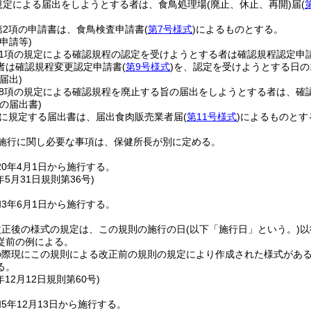
規定による届出をしようとする者は、食鳥処理場
(廃止、休止、再開)
届
(
第2項の申請書は、食鳥検査申請書
(
第7号様式
)
によるものとする。
申請等)
第1項の規定による確認規程の認定を受けようとする者は確認規程認定申
者は確認規程変更認定申請書
(
第9号様式
)
を、認定を受けようとする日の
届出)
第8項の規定による確認規程を廃止する旨の届出をしようとする者は、確
の届出書)
条に規定する届出書は、届出食肉販売業者届
(
第11号様式
)
によるものとす
施行に関し必要な事項は、保健所長が別に定める。
0年4月1日から施行する。
年5月31日
規則第36号)
3年6月1日から施行する。
改正後の様式の規定は、この規則の施行の日
(以下「施行日」という。)
以
従前の例による。
の際現にこの規則による改正前の規則の規定により作成された様式があ
る。
年12月12日
規則第60号)
5年12月13日から施行する。