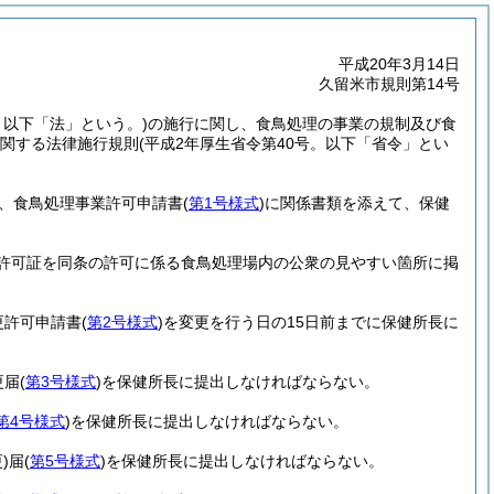
平成20年3月14日
久留米市規則第14号
。以下「法」という。)
の施行に関し、食鳥処理の事業の規制及び食
関する法律施行規則
(平成2年厚生省令第40号。以下「省令」とい
り、食鳥処理事業許可申請書
(
第1号様式
)
に関係書類を添えて、保健
許可証を同条の許可に係る食鳥処理場内の公衆の見やすい箇所に掲
更許可申請書
(
第2号様式
)
を変更を行う日の15日前までに保健所長に
更届
(
第3号様式
)
を保健所長に提出しなければならない。
第4号様式
)
を保健所長に提出しなければならない。
)
届
(
第5号様式
)
を保健所長に提出しなければならない。