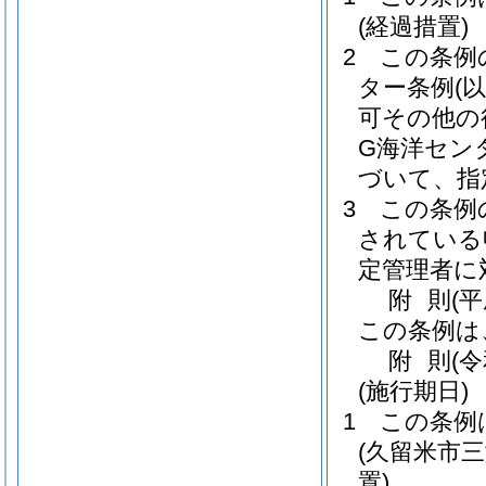
(経過措置)
2
この条例
ター条例
(
可その他の
G海洋セン
づいて、指
3
この条例
されている
定管理者に
附
則
(
この条例は
附
則
(
(施行期日)
1
この条例
(久留米市
置)