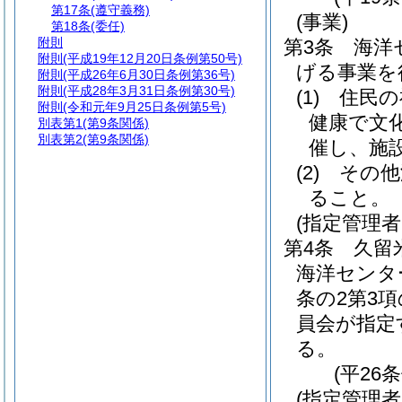
第17条
(遵守義務)
(事業)
第18条
(委任)
附則
第3条
海洋
附則
(平成19年12月20日条例第50号)
げる事業を
附則
(平成26年6月30日条例第36号)
附則
(平成28年3月31日条例第30号)
(1)
住民の
附則
(令和元年9月25日条例第5号)
健康で文
別表第1
(第9条関係)
別表第2
(第9条関係)
催し、施
(2)
その他
ること。
(指定管理
第4条
久留
海洋センタ
条の2第3
員会が指定
る。
(平26
(指定管理