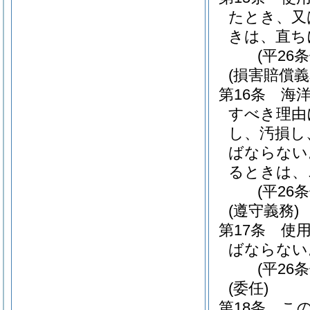
たとき、又
きは、直ち
(平26
(損害賠償義
第16条
海
すべき理由
し、汚損し
ばならない
るときは、
(平26
(遵守義務)
第17条
使
ばならない
(平26
(委任)
第18条
こ