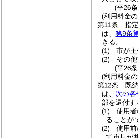
(平26
(利用料金の
第11条
指
は、
第9条
きる。
(1)
市が主
(2)
その他
(平26
(利用料金の
第12条
既
は、
次の各
部を還付す
(1)
使用者
ることが
(2)
使用前
て市長が