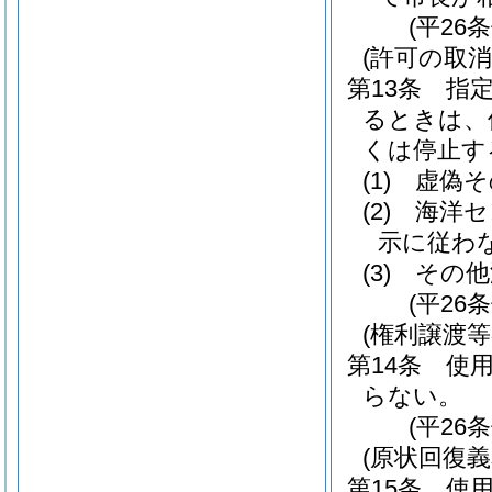
(平26
(許可の取消
第13条
指
るときは、
くは停止す
(1)
虚偽そ
(2)
海洋セ
示に従わ
(3)
その他
(平26
(権利譲渡等
第14条
使
らない。
(平26
(原状回復義
第15条
使