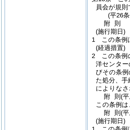
員会が規則
(平26
附
則
(施行期日)
1
この条例
(経過措置)
2
この条例
洋センター
びその条例
た処分、手
によりなさ
附
則
(平
この条例は
附
則
(
(施行期日)
1
この条例