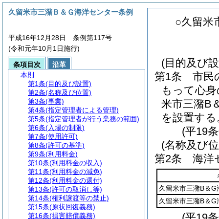
久留米市三潴Ｂ＆Ｇ海洋センター条例
○久留米
平成16年12月28日 条例第117号
(令和元年10月1日施行)
(目的及び設
条項目次
沿革
第1条
市民
本則
第1条
(目的及び設置)
もって心身
第2条
(名称及び位置)
第3条
(事業)
米市三潴B
第4条
(指定管理者による管理)
を設置する
第5条
(指定管理者が行う業務の範囲)
第6条
(入場の制限)
(平19
第7条
(使用許可)
(名称及び位
第8条
(許可の基準)
第9条
(利用料金)
第2条
海洋
第10条
(利用料金の収入)
第11条
(利用料金の減免)
第12条
(利用料金の還付)
久留米市三潴B＆G
第13条
(許可の取消し等)
第14条
(権利譲渡等の禁止)
久留米市三潴B＆G
第15条
(原状回復義務)
(平19
第16条
(損害賠償義務)