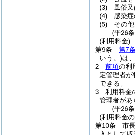
(3)
風俗又
(4)
感染症
(5)
その他
(平26
(利用料金)
第9条
第7
いう。)
は
2
前項
の利
定管理者が
できる。
3
利用料金
管理者があ
(平26
(利用料金の
第10条
市
入として収