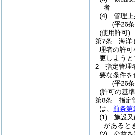
者
(4)
管理上
(平26
(使用許可)
第7条
海洋
理者の許可
更しようと
2
指定管理
要な条件を
(平26
(許可の基準
第8条
指定
は、
前条第
(1)
施設又
があると
(2)
公益を