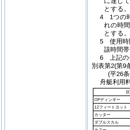
に達して
とする
4 1つ
れの時間
とする
5 使用
該時間帯
6 上記
別表第2
(第9
(平26
舟艇利用
区
OPディンギー
12フィートヨット
カッター
ダブルスカル
カヌー