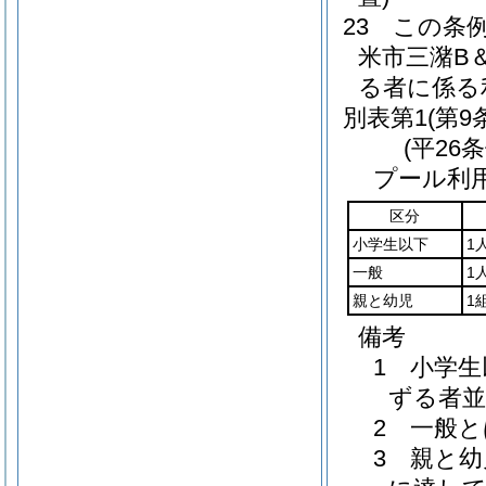
23
この条
米市三潴B
る者に係る
別表第1
(第9
(平26
プール利
区分
小学生以下
1
一般
1
親と幼児
1
備考
1 小学
ずる者
2 一般
3 親と