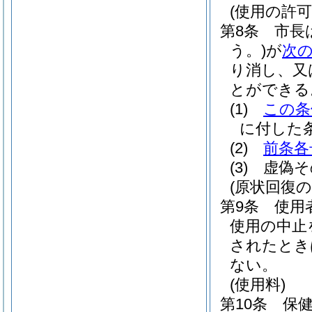
(使用の許
第8条
市長
う。)
が
次
り消し、又
とができる
(1)
この条
に付した
(2)
前条各
(3)
虚偽そ
(原状回復の
第9条
使用
使用の中止
されたとき
ない。
(使用料)
第10条
保