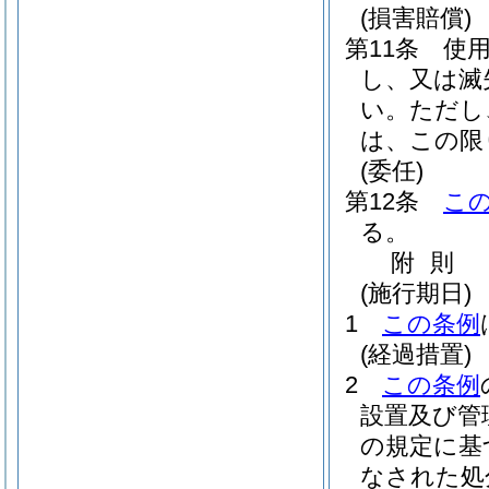
(損害賠償)
第11条
使
し、又は滅
い。
ただし
は、この限
(委任)
第12条
こ
る。
附
則
(施行期日)
1
この条例
(経過措置)
2
この条例
設置及び管
の規定に基
なされた処