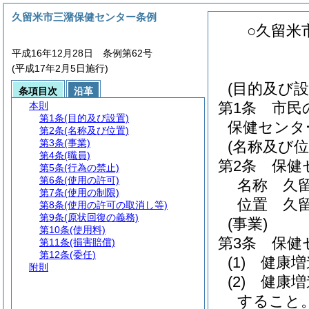
久留米市三潴保健センター条例
○久留米
平成16年12月28日 条例第62号
(平成17年2月5日施行)
(目的及び設
条項目次
沿革
第1条
市民
本則
第1条
(目的及び設置)
保健センタ
第2条
(名称及び位置)
第3条
(事業)
(名称及び位
第4条
(職員)
第2条
保健
第5条
(行為の禁止)
第6条
(使用の許可)
名称 久
第7条
(使用の制限)
位置 久留
第8条
(使用の許可の取消し等)
第9条
(原状回復の義務)
(事業)
第10条
(使用料)
第3条
保健
第11条
(損害賠償)
第12条
(委任)
(1)
健康増
附則
(2)
健康増
すること