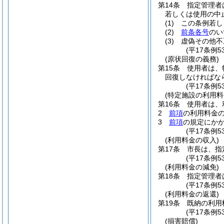
第14条
指定管理者
若しくは使用の中
(1)
この条例若し
(2)
前条各号
のい
(3)
虚偽その他不
(平17条例
(原状回復の義務)
第15条
使用者は、
回復しなければな
(平17条例5
(特定施設の利用料
第16条
使用者は、
2
前項
の利用料金
3
前項
の規定にか
(平17条例
(利用料金の収入)
第17条
市長は、指
(平17条例5
(利用料金の減免)
第18条
指定管理者
(平17条例5
(利用料金の返還)
第19条
既納の利用
(平17条例5
(損害賠償)