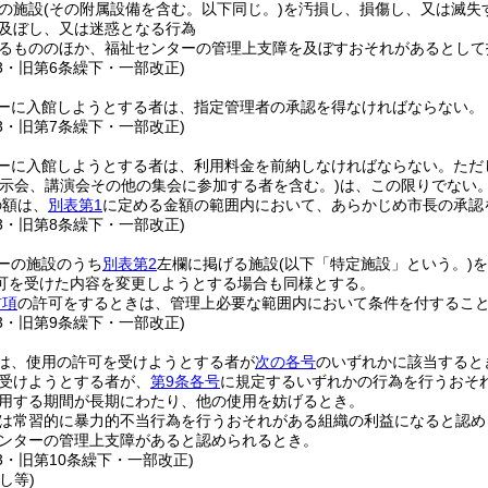
の施設
(その附属設備を含む。以下同じ。)
を汚損し、損傷し、又は滅失
及ぼし、又は迷惑となる行為
るもののほか、福祉センターの管理上支障を及ぼすおそれがあるとして
53・旧第6条繰下・一部改正)
ーに入館しようとする者は、指定管理者の承認を得なければならない。
53・旧第7条繰下・一部改正)
ーに入館しようとする者は、利用料金を前納しなければならない。
ただ
展示会、講演会その他の集会に参加する者を含む。)
は、この限りでない
の額は、
別表第1
に定める金額の範囲内において、あらかじめ市長の承認
53・旧第8条繰下・一部改正)
ーの施設のうち
別表第2
左欄に掲げる施設
(以下「特定施設」という。)
を
可を受けた内容を変更しようとする場合も同様とする。
前項
の許可をするときは、管理上必要な範囲内において条件を付するこ
53・旧第9条繰下・一部改正)
は、使用の許可を受けようとする者が
次の各号
のいずれかに該当すると
受けようとする者が、
第9条各号
に規定するいずれかの行為を行うおそ
用する期間が長期にわたり、他の使用を妨げるとき。
は常習的に暴力的不当行為を行うおそれがある組織の利益になると認め
ンターの管理上支障があると認められるとき。
53・旧第10条繰下・一部改正)
し等)