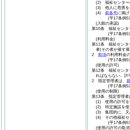
(2)
福祉センター
(3)
他人に危害を
(4)
前各号
に掲げ
(平17条例
(入館の承認)
第10条
福祉センタ
(平17条例
(利用料金)
第11条
福祉センタ
者
(その者が催す
2
前項
の利用料金
(平17条例
(使用の許可)
第12条
福祉センタ
ればならない。
許
2
指定管理者は、
(平17条例
(使用の制限)
第13条
指定管理者
(1)
使用の許可を
(2)
特定施設を使
(3)
集団的に、又
(4)
その他福祉セ
(平17条例
(使用の許可の取消