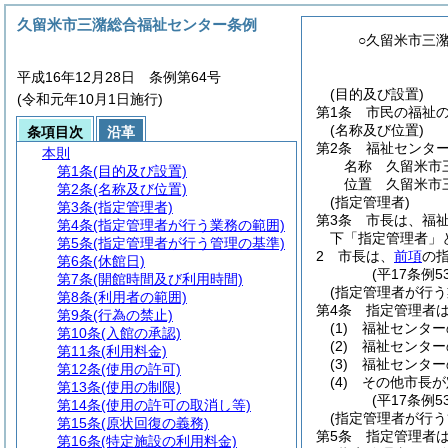
久留米市三潴総合福祉センター条例
○久留米市三
平成16年12月28日 条例第64号
(目的及び設置)
(令和元年10月1日施行)
第1条
市民の福祉
(名称及び位置)
条項目次
沿革
第2条
福祉センタ
本則
名称 久留米市
第1条
(目的及び設置)
位置 久留米市三
第2条
(名称及び位置)
(指定管理者)
第3条
(指定管理者)
第3条
市長は、福
第4条
(指定管理者が行う業務の範囲)
下「指定管理者」
第5条
(指定管理者が行う管理の基準)
2
市長は、
前項
の
第6条
(休館日)
(平17条例5
第7条
(開館時間及び利用時間)
(指定管理者が行う
第8条
(利用者の範囲)
第4条
指定管理者
第9条
(行為の禁止)
(1)
福祉センター
第10条
(入館の承認)
(2)
福祉センター
第11条
(利用料金)
(3)
福祉センター
第12条
(使用の許可)
(4)
その他市長が
第13条
(使用の制限)
(平17条例5
第14条
(使用の許可の取消し等)
(指定管理者が行う
第15条
(原状回復の義務)
第5条
指定管理者
第16条
(特定施設の利用料金)