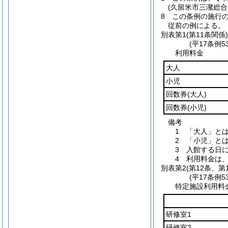
(久留米市三潴総
8
この条例の施行
従前の例による。
別表第1
(第11条関係)
(平17条例
利用料金
大人
小児
回数券
(大人)
回数券
(小児)
備考
1 「大人」と
2 「小児」と
3 入館する日
4 利用料金は
別表第2
(第12条、第
(平17条例
特定施設利用料
研修室1
研修室2