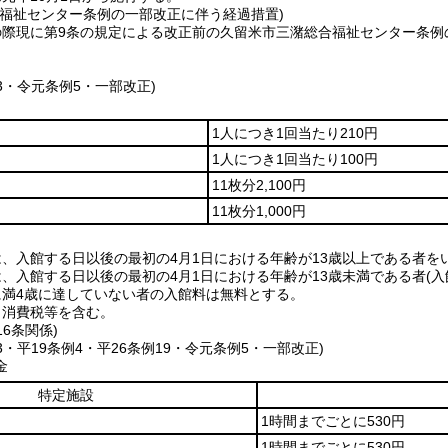
合福祉センター条例の一部改正に伴う経過措置)
の際現に第9条の規定による改正前の久留米市三潴総合福祉センター条例
53・令元条例5・一部改正)
1人につき1回当たり210円
1人につき1回当たり100円
11枚分2,100円
11枚分1,000円
は、入館する日以後の最初の4月1日における年齢が13歳以上である者を
は、入館する日以後の最初の4月1日における年齢が13歳未満である者(
に満4歳に達していない者の入館料は無料とする。
、消費税等を含む。
16条関係)
53・平19条例4・平26条例19・令元条例5・一部改正)
金
特定施設
1時間までごとに530円
1時間までごとに530円