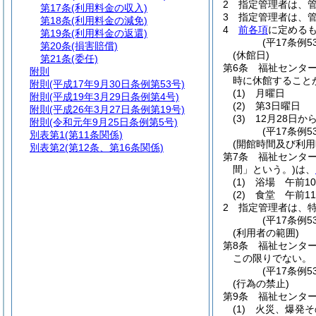
2
指定管理者は、
第17条
(利用料金の収入)
3
指定管理者は、
第18条
(利用料金の減免)
4
前各項
に定める
第19条
(利用料金の返還)
(平17条例5
第20条
(損害賠償)
(休館日)
第21条
(委任)
第6条
福祉センタ
附則
時に休館すること
附則
(平成17年9月30日条例第53号)
(1)
月曜日
附則
(平成19年3月29日条例第4号)
(2)
第3日曜日
附則
(平成26年3月27日条例第19号)
(3)
12月28日か
附則
(令和元年9月25日条例第5号)
(平17条例
別表第1
(第11条関係)
(開館時間及び利用
別表第2
(第12条、第16条関係)
第7条
福祉センター
間」という。)
は、
(1)
浴場 午前1
(2)
食堂 午前1
2
指定管理者は、
(平17条例5
(利用者の範囲)
第8条
福祉センタ
この限りでない。
(平17条例
(行為の禁止)
第9条
福祉センタ
(1)
火災、爆発そ