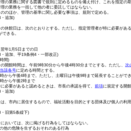
管理の業務に関する図書で規則に定めるものを備え付け、これを指定の
管理の業務を一括して他の者に委託してはならない。
もののほか、管理の基準に関し必要な事項は、規則で定める。
3・追加)
ーの休館日は、次のとおりとする。
ただし、指定管理者が特に必要があ
ができる。
ら翌年1月5日までの日
53・追加、平19条例4・一部改正)
時間)
の開館時間は、午前9時30分から午後4時30分までとする。
ただし、
次
当該各号
に定める時間とする。
0時から午後4時まで。
ただし、土曜日は午後9時まで延長することがで
1時から午後2時まで
特に必要があると認めるときは、市長の承認を得て、
前項
に規定する開
3・追加)
ーは、市内に居住するもので、福祉活動を目的とする団体及び個人の利
53・旧第5条繰下)
ーにおいては、次に掲げる行為をしてはならない。
の他の危険を生ずるおそれのある行為