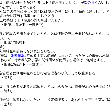
は、使用の許可を受けた者
(以下「使用者」という。)
が
次の各号
のいず
止を命ずることができる。
くはこの条例に基づく規則又は使用の許可に付した条件に違反したとき
ずれかに該当する事由が生じたとき。
正な手段により使用の許可を受けたとき。
53・旧第11条繰下・一部改正)
特定施設の使用を終了したとき、又は使用の中止を命ぜられたとき、若
らない。
3・旧第12条繰下)
金)
利用料金を前納しなければならない。
の額は、
別表第2
に定める金額の範囲内において、あらかじめ市長の承認
かわらず、行政機関及び福祉関係団体が使用する場合は、無料とする。
53・旧第13条繰下・一部改正)
定管理者に利用料金を当該指定管理者の収入として収受させる。
3・追加)
は、特に必要があると認めるときは、あらかじめ市長が定める基準に従
3・追加)
料金は、返還しない。
ただし、指定管理者は、あらかじめ市長が定める
3・追加)