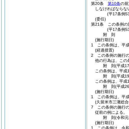
第20条
第10条
の規
しなければならな
(平17条例
(委任)
第21条
この条例の
(平17条例5
附
則
(施行期日)
1
この条例は、平成
(経過措置)
2
この条例の施行
他の行為は、この
附
則
(平成1
この条例は、平成1
附
則
(平成1
この条例は、平成1
附
則
(平成2
(施行期日)
1
この条例は、平成
(久留米市三潴総
7
この条例の施行
従前の例による。
附
則
(令和元
(施行期日)
1
この条例は、令和