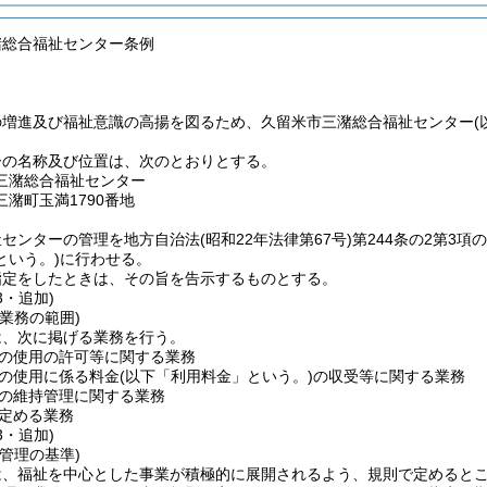
潴総合福祉センター条例
の増進及び福祉意識の高揚を図るため、久留米市三潴総合福祉センター
ーの名称及び位置は、次のとおりとする。
三潴総合福祉センター
潴町玉満1790番地
祉センターの管理を地方自治法
(昭和22年法律第67号)
第244条の2第3
という。)
に行わせる。
指定をしたときは、その旨を告示するものとする。
3・追加)
業務の範囲)
は、次に掲げる業務を行う。
の使用の許可等に関する業務
の使用に係る料金
(以下「利用料金」という。)
の収受等に関する業務
の維持管理に関する業務
定める業務
3・追加)
管理の基準)
は、福祉を中心とした事業が積極的に展開されるよう、規則で定めると