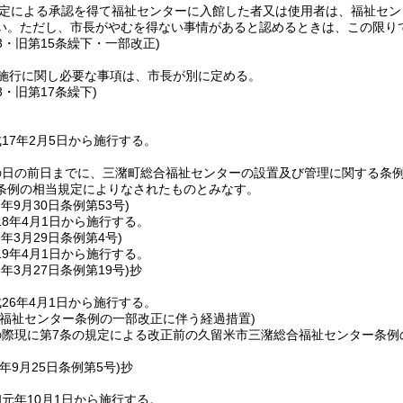
定による承認を得て福祉センターに入館した者又は使用者は、福祉セン
い。
ただし、市長がやむを得ない事情があると認めるときは、この限り
53・旧第15条繰下・一部改正)
施行に関し必要な事項は、市長が別に定める。
3・旧第17条繰下)
17年2月5日から施行する。
の日の前日までに、三潴町総合福祉センターの設置及び管理に関する条
条例の相当規定によりなされたものとみなす。
7年9月30日
条例第53号)
8年4月1日から施行する。
9年3月29日
条例第4号)
9年4月1日から施行する。
6年3月27日
条例第19号)
抄
26年4月1日から施行する。
合福祉センター条例の一部改正に伴う経過措置)
の際現に第7条の規定による改正前の久留米市三潴総合福祉センター条例
年9月25日
条例第5号)
抄
元年10月1日から施行する。