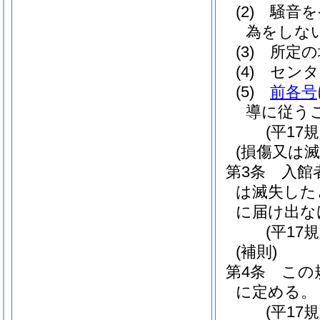
(2)
騒音を
為をしな
(3)
所定の
(4)
センタ
(5)
前各号
導に従う
(平17
(損傷又は滅
第3条
入館
は滅失した
に届け出な
(平17
(補則)
第4条
この
に定める。
(平17