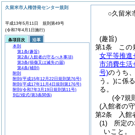
久留米市人権啓発センター規則
○久留米
平成13年5月11日 規則第49号
(令和7年4月1日施行)
(趣旨)
条項目次
沿革
第1条
この
本則
第1条
(趣旨)
女平等推進
第2条
(入館者の守るべき事項)
第3条
(損傷又は滅失の届)
市消費生活
第4条
(補則)
号)
のうち
附則
附則
(平成15年12月22日規則第76号)
う。)
に係
附則
(平成17年11月4日規則第176号)
る。
附則
(令和7年3月19日規則第11号)
別記様式
(第3条関係)
(令7規
(入館者の
第2条
入館
(1)
所定の
いこと。