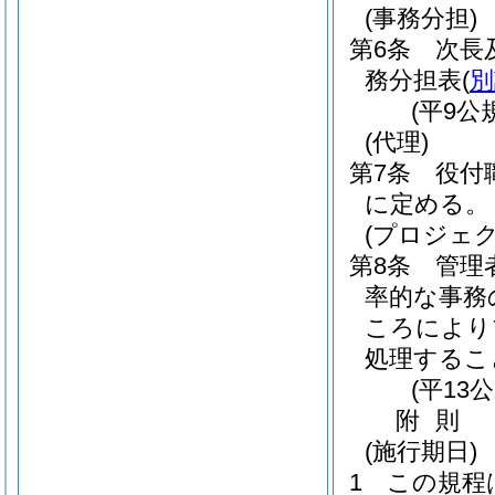
(事務分担)
第6条
次長
務分担表
(
別
(平9公
(代理)
第7条
役付
に定める。
(プロジェ
第8条
管理
率的な事務
ころにより
処理するこ
(平13
附
則
(施行期日)
1
この規程