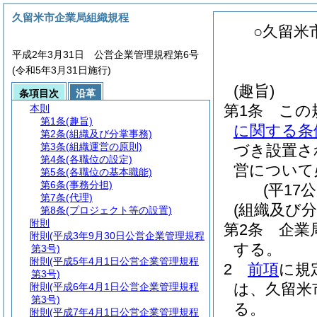
久留米市企業局組織規程
○久留米
平成2年3月31日 公営企業管理規程第6号
(令和5年3月31日施行)
(趣旨)
条項目次
沿革
第1条
この
本則
第1条
(趣旨)
に関する条
第2条
(組織及び分掌事務)
第3条
(組織運営の原則)
づき設置さ
第4条
(各職位の設定)
営について
第5条
(各職位の基本職能)
第6条
(事務分担)
(平17
第7条
(代理)
(組織及び分
第8条
(プロジェクト等の設置)
附則
第2条
企業
附則
(平成3年9月30日公営企業管理規程
する。
第3号)
附則
(平成5年4月1日公営企業管理規程
2
前項
に規
第3号)
は、久留米
附則
(平成6年4月1日公営企業管理規程
第3号)
る。
附則
(平成7年4月1日公営企業管理規程