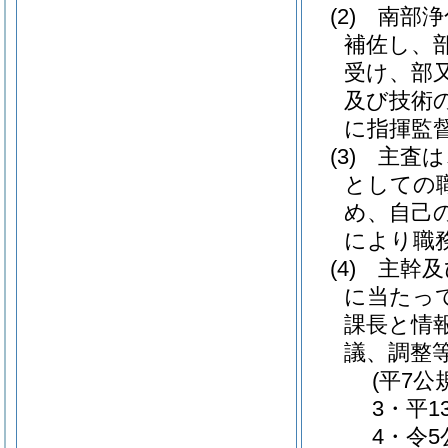
(2)
南部浄
補佐し、
受け、部
及び技術
に指揮監
(3)
主査は
としての
め、自己
により職
(4)
主幹及
に当たっ
課長と情
議、調整
(平7公
3・平1
4・令5