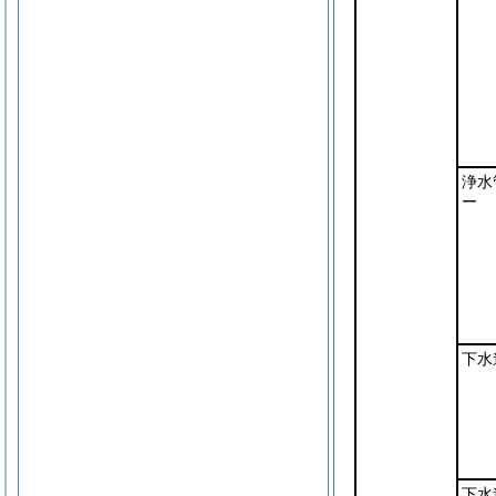
浄水
ー
下水
下水