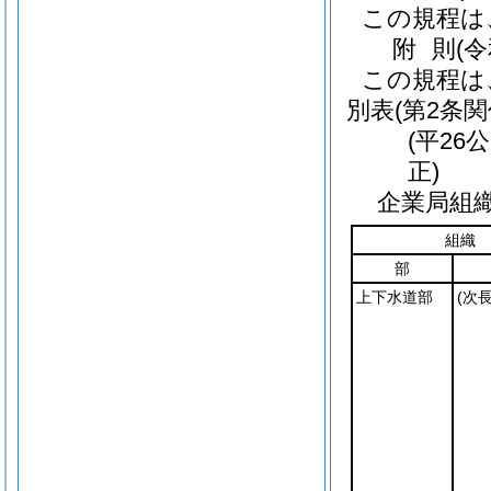
この規程は
附
則
(
この規程は
別表
(第2条関
(平26
正)
企業局組
組織
部
上下水道部
(次長