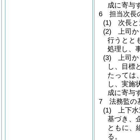
成に寄与
6
担当次長
(1)
次長と
(2)
上司か
行うとと
処理し、
(3)
上司か
し、目標
たっては
し、実施
成に寄与
7
法務監の
(1)
上下水
基づき、
ともに、
る。