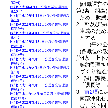
第2号)
(組織運営の
附則
(平成9年4月1日公営企業管理規程
第3条
組織
第10号)
附則
(平成10年4月1日公営企業管理規程
ため、動態
第1号)
2
部及び課
附則
(平成11年3月12日公営企業管理規
程第2号)
達成のため
附則
(平成11年4月1日公営企業管理規程
とする。
第4号)
附則
(平成12年3月31日公営企業管理規
(平23
程第3号)
(各職位の設
附則
(平成13年3月30日公営企業管理規
程第3号)
第4条
上下
附則
(平成15年3月31日公営企業管理規
程第5号)
契約監理担
附則
(平成17年2月2日公営企業管理規程
づくり推進
第1号)
附則
(平成17年3月30日公営企業管理規
2
課に課長
程第4号)
「課長等」
附則
(平成18年3月31日公営企業管理規
程第2号)
3
前2項
に
附則
(平成19年12月28日公営企業管理規
南部浄化セ
程第13号)
附則
(平成21年3月31日公営企業管理規
む。以下同
程第1号)