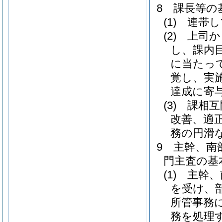
8
課長等の
(1)
連帯し
(2)
上司か
し、課内
に当たっ
覚し、実
達成に寄
(3)
課相互
改善、適
務の円滑
9
主幹、南
門主査の基
(1)
主幹、
を受け、
所管事務
務を処理