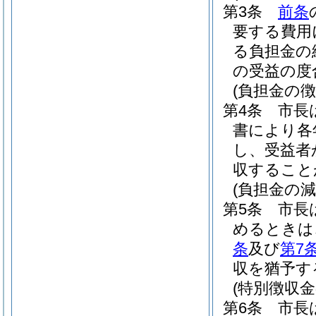
第3条
前条
要する費用
る負担金の
の受益の度
(負担金の徴
第4条
市長
書により各
し、受益者
収すること
(負担金の
第5条
市長
めるときは
条
及び
第7
収を猶予す
(特別徴収金
第6条
市長