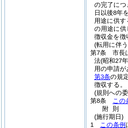
の完了につ
日以後8年
用途に供す
の用途に供
徴収金を徴
(転用に伴
第7条
市長
法
(昭和27
用の申請が
第3条
の規
徴収する。
(規則への委
第8条
この
附
則
(施行期日)
1
この条例