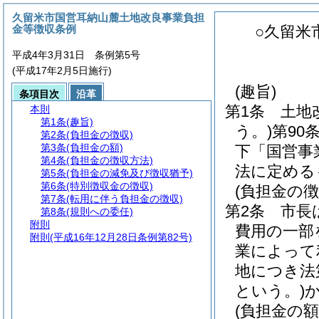
久留米市国営耳納山麓土地改良事業負担
金等徴収条例
○久留米
平成4年3月31日 条例第5号
(平成17年2月5日施行)
(趣旨)
条項目次
沿革
第1条
土地
本則
第1条
(趣旨)
う。)
第90
第2条
(負担金の徴収)
第3条
(負担金の額)
下「国営事
第4条
(負担金の徴収方法)
法に定める
第5条
(負担金の減免及び徴収猶予)
第6条
(特別徴収金の徴収)
(負担金の徴
第7条
(転用に伴う負担金の徴収)
第2条
市長
第8条
(規則への委任)
附則
費用の一部
附則
(平成16年12月28日条例第82号)
業によって
地につき法
という。)
(負担金の額