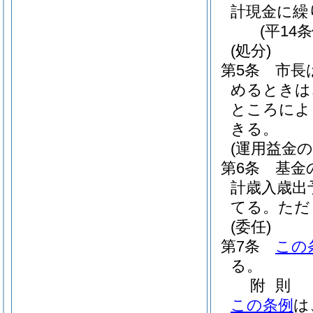
計現金に繰
(平14
(処分)
第5条
市長
めるときは
ところによ
きる。
(運用益金の
第6条
基金
計歳入歳出
てる。
ただ
(委任)
第7条
この
る。
附
則
この条例
は