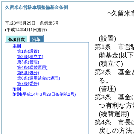
久留米市営駐車場整備基金条例
○久留米
平成3年3月29日 条例第5号
(平成14年4月1日施行)
(設置)
条項目次
沿革
第1条
市営
本則
第1条
(設置)
備基金
(以
第2条
(積立て)
第3条
(管理)
(積立て)
第4条
(繰替運用)
第2条
基金
第5条
(処分)
第6条
(運用益金の処理)
る。
第7条
(委任)
(管理)
附則
附則
(平成14年3月29日条例第2号)
第3条
基金
つ有利な方
(繰替運用)
第4条
市長
戻しの方法