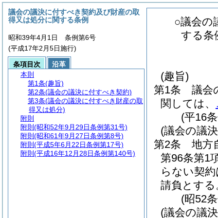
議会の議決に付すべき契約及び財産の取
得又は処分に関する条例
○議会の
する条
昭和39年4月1日 条例第6号
(平成17年2月5日施行)
条項目次
沿革
(趣旨)
本則
第1条
(趣旨)
第1条
議会
第2条
(議会の議決に付すべき契約)
第3条
(議会の議決に付すべき財産の取
関しては、
得又は処分)
(平16
附則
附則
(昭和52年9月29日条例第31号)
(議会の議
附則
(昭和61年9月27日条例第8号)
第2条
地方
附則
(平成5年6月22日条例第17号)
附則
(平成16年12月28日条例第140号)
第96条第
らない契約
請負とする
(昭52
(議会の議