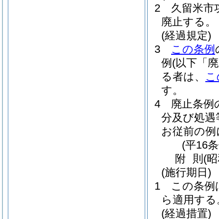
2
久留米市
廃止する。
(経過規定)
3
この条例
例
(以下「
る者は、
こ
す。
4
廃止条例
分及び処遇
お従前の例
(平16
附
則
(
(施行期日)
1
この条例
ら適用する
(経過措置)