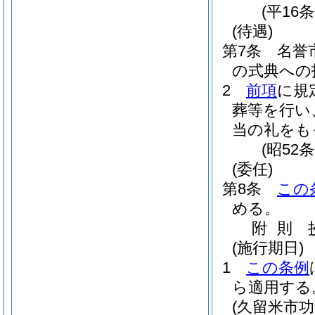
(平16
(待遇)
第7条
名誉
の式典への
2
前項
に規
葬等を行い
当の礼をも
(昭52
(委任)
第8条
この
める。
附
則
(施行期日)
1
この条例
ら適用する
(久留米市