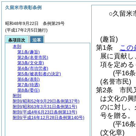
久留米市表彰条例
○久留米
昭和48年9月22日 条例第29号
(平成17年2月5日施行)
(趣旨)
条項目次
沿革
第1条
この
本則
第1条
(趣旨)
展に貢献し
第2条
(名誉市民)
第3条
(文化章)
項を定める
第4条
(市功労者)
(平16
第5条
(被表彰者の決定)
第6条
(表彰)
(名誉市民)
第7条
(待遇)
第2条
市民
第8条
(委任)
附則
は文化の興
附則
(昭和52年9月29日条例第37号)
のに対し、
附則
(昭和63年3月31日条例第1号)
附則
(平成4年6月23日条例第13号)
号を贈る。
附則
(平成16年12月28日条例第140号)
(平16
(文化章)