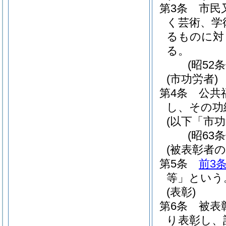
第3条
市民
く芸術、学
るものに対
る。
(昭52
(市功労者)
第4条
公共
し、その功
(以下「市
(昭63
(被表彰者の
第5条
前3
等」という
(表彰)
第6条
被表
り表彰し、